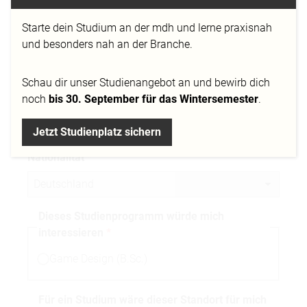
Starte dein Studium an der mdh und lerne praxisnah
Telefonnummer
und besonders nah an der Branche.
Schau dir
unser Studienangebot
an und bewirb dich
Stadt
noch
bis 30. September für das Wintersemester
.
Jetzt Studienplatz sichern
Nationalität
Dieses Studienprogramm würde mich
interessieren
Game Design (B.Sc.)
Für ein Studium wäre dieser Standort für mich