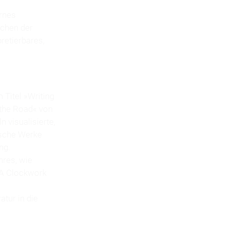
ernes
ichen der
retierbares,
 Titel »Writing
 the Road« von
 visualisierte,
rische Werke
ng.
nres, wie
»A Clockwork
atur in die