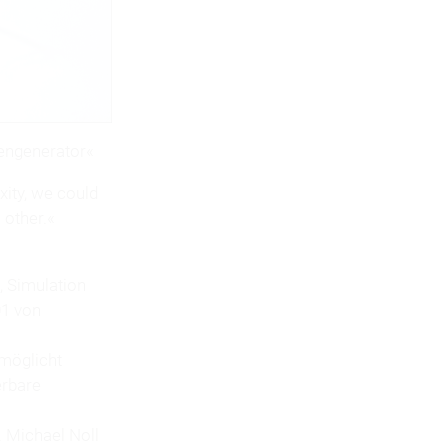
engenerator«
xity, we could
 other.«
, Simulation
01 von
möglicht
erbare
. Michael Noll