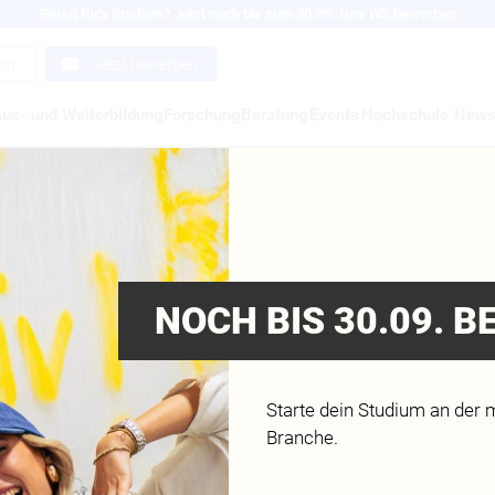
Bereit für's Studium? Jetzt noch bis zum 30.09. fürs WS bewerben
ern
Jetzt bewerben
us- und Weiterbildung
Forschung
Beratung
Events
Hochschule
New
GNER IM GENERATIV
M
NOCH BIS 30.09. 
Starte dein Studium an der 
Branche.