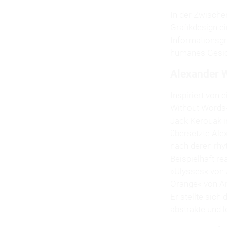
In der Zwische
Grafikdesign e
Informationsgra
humanes Gesich
Alexander W
Inspiriert von 
Without Words«
Jack Kerouak i
übersetzte Alex
nach deren rhy
Beispielhaft re
»Ulysses« von
Orange« von A
Er stellte sich
abstrakte und 