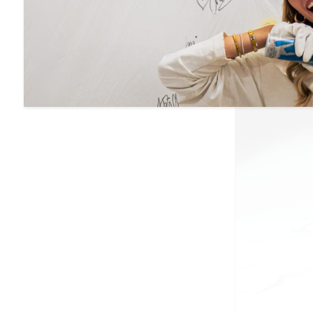
Im Rahmen des 
programmier-a
Generativen Ge