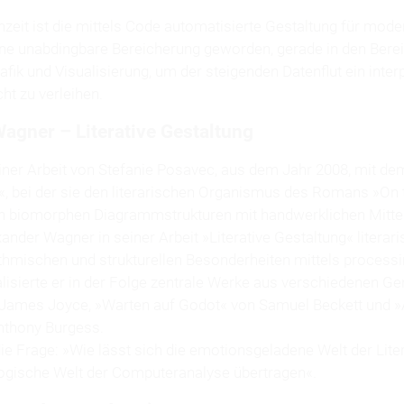
nzeit ist die mittels Code automatisierte Gestaltung für mod
ine unabdingbare Bereicherung geworden, gerade in den Bere
fik und Visualisierung, um der steigenden Datenflut ein interp
t zu verleihen.
agner – Literative Gestaltung
einer Arbeit von Stefanie Posavec, aus dem Jahr 2008, mit dem
, bei der sie den literarischen Organismus des Romans »On
n biomorphen Diagrammstrukturen mit handwerklichen Mitteln
ander Wagner in seiner Arbeit »Literative Gestaltung« litera
thmischen und strukturellen Besonderheiten mittels processi
alisierte er in der Folge zentrale Werke aus verschiedenen Ge
 James Joyce, »Warten auf Godot« von Samuel Beckett und 
nthony Burgess.
 die Frage: »Wie lässt sich die emotionsgeladene Welt der Liter
logische Welt der Computeranalyse übertragen«.