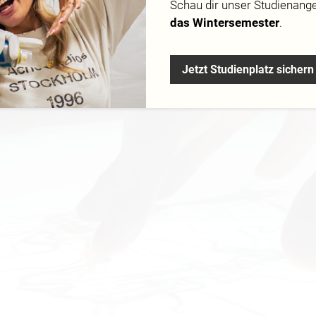
Media Labs 2012 und der folgenden Bachelor-Thesis fokuss
Schau dir
unser Studienang
ffine Studenten aus dem Studiengang Mediadesign München 
das Wintersemester
.
staltung.
Jetzt Studienplatz sichern