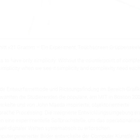
nitt »21 Gramm – Ein Experiment, Touchscreen Gruppenseel
 to have only simplicity. Without the counterpoint of comple
implicity when we see it simplicity and complexity need each
a
nde Entwurfsmethode und Richtungsfindung im Bereich Grafik
wählten die Studierenden die populäre, am MIT in Boston 20
ckelte und von John Maeda inspirierte, objektorientierte
ache Processing. Die integrierte Entwicklungsumgebung er
n eine experimentelle Sollbruchstelle, um das operationalisi
ell-digitaler Welten systematisch zu erforschen.
mputergenerierter Bilder entwickelte der Computer Künstler A