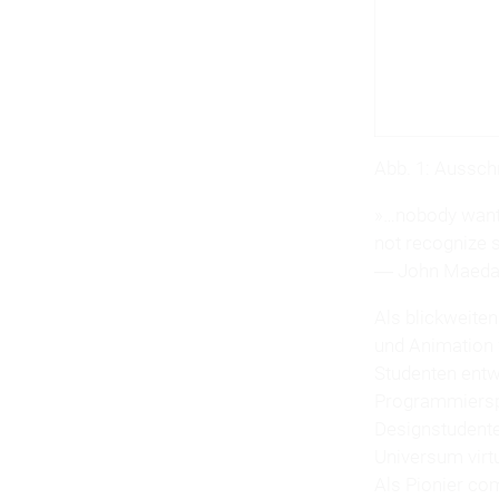
Abb. 1: Aussch
»…nobody wants
not recognize s
― John Maed
Als blickweite
und Animation 
Studenten entwi
Programmierspr
Designstudente
Universum virtu
Als Pionier co