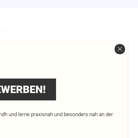
s
EN
EN
BEWERBEN!
mdh und lerne praxisnah und besonders nah an der