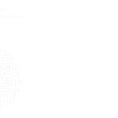
094
et Mondreans