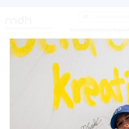
Direkt
zum
Inhalt
Info-Material anford
Bachelor
Master
Micro Degree
A
DESI
RAU
20.03.2012