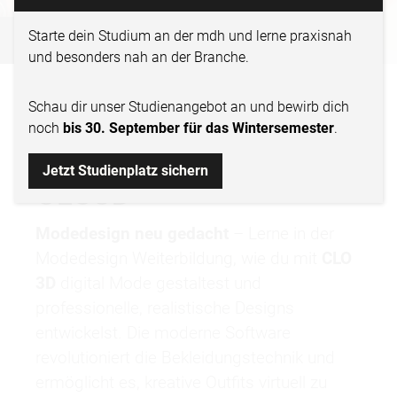
WEITERBILDUNG CLO3D
Starte dein Studium an der mdh und lerne praxisnah
und besonders nah an der Branche.
DIGITALES
Schau dir
unser Studienangebot
an und bewirb dich
noch
bis 30. September für das Wintersemester
.
MODEDESIGN MIT
Jetzt Studienplatz sichern
CLO3D
Modedesign neu gedacht
– Lerne in der
Modedesign Weiterbildung, wie du mit
CLO
3D
digital Mode gestaltest und
professionelle, realistische Designs
entwickelst. Die moderne Software
revolutioniert die Bekleidungstechnik und
ermöglicht es, kreative Outfits virtuell zu