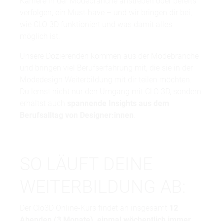
Karriere in der Modebranche anstreben oder bereits
verfolgen, ein Must-have – und wir bringen dir bei,
wie CLO 3D funktioniert und was damit alles
möglich ist.
Unsere Dozierenden kommen aus der Modebranche
und bringen viel Berufserfahrung mit, die sie in der
Modedesign Weiterbildung mit dir teilen möchten.
Du lernst nicht nur den Umgang mit CLO 3D, sondern
erhältst auch
spannende Insights aus dem
Berufsalltag von Designer:innen
.
SO LÄUFT DEINE
WEITERBILDUNG AB:
Der Clo3D Online-Kurs findet an insgesamt
12
Abenden (3 Monate), einmal wöchentlich immer