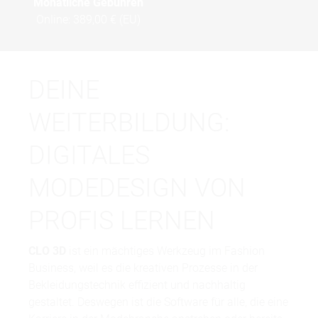
Monatliche Gebühren
Online:
389,00 € (EU)
DEINE
WEITERBILDUNG:
DIGITALES
MODEDESIGN VON
PROFIS LERNEN
CLO 3D
ist ein mächtiges Werkzeug im Fashion
Business, weil es die kreativen Prozesse in der
Bekleidungstechnik effizient und nachhaltig
gestaltet. Deswegen ist die Software für alle, die eine