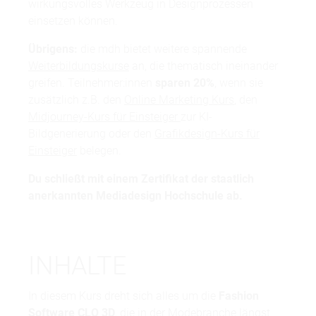
wirkungsvolles Werkzeug in Designprozessen
einsetzen können.
Übrigens:
die mdh bietet weitere spannende
Weiterbildungskurse
an, die thematisch ineinander
greifen. Teilnehmer:innen
sparen 20%
, wenn sie
zusätzlich z.B. den
Online Marketing Kurs
, den
Midjourney-Kurs für Einsteiger
zur KI-
Bildgenerierung oder den
Grafikdesign-Kurs für
Einsteiger
belegen.
Du schließt mit einem Zertifikat der staatlich
anerkannten
Mediadesign Hochschule
ab.
INHALTE
In diesem Kurs dreht sich alles um die
Fashion
Software CLO 3D
, die in der Modebranche längst