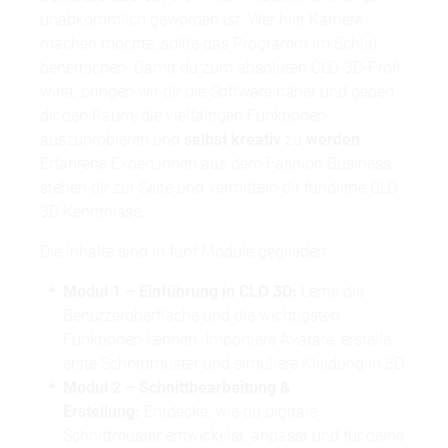
unabkömmlich geworden ist. Wer hier Karriere
machen möchte, sollte das Programm im Schlaf
beherrschen. Damit du zum absoluten CLO-3D-Profi
wirst, bringen wir dir die Software näher und geben
dir den Raum, die vielfältigen Funktionen
auszuprobieren und
selbst kreativ
zu
werden
.
Erfahrene Expert:innen aus dem Fashion Business
stehen dir zur Seite und vermitteln dir fundierte CLO
3D Kenntnisse.
Die Inhalte sind in fünf Module gegliedert:
Modul 1 – Einführung in CLO 3D:
Lerne die
Benutzeroberfläche und die wichtigsten
Funktionen kennen. Importiere Avatare, erstelle
erste Schnittmuster und simuliere Kleidung in 3D.
Modul 2 – Schnittbearbeitung &
Erstellung:
Entdecke, wie du digitale
Schnittmuster entwickelst, anpasst und für deine