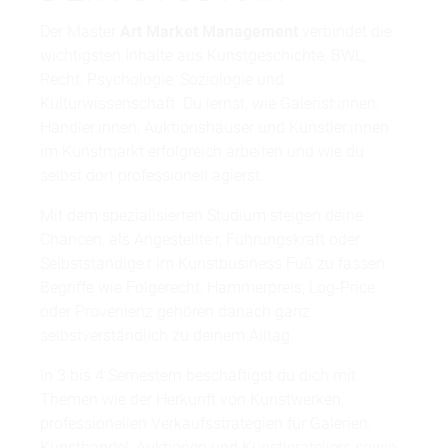
Der Master
Art Market Management
verbindet die
wichtigsten Inhalte aus Kunstgeschichte, BWL,
Recht, Psychologie, Soziologie und
Kulturwissenschaft. Du lernst, wie Galerist:innen,
Händler:innen, Auktionshäuser und Künstler:innen
im Kunstmarkt erfolgreich arbeiten und wie du
selbst dort professionell agierst.
Mit dem spezialisierten Studium steigen deine
Chancen, als Angestellte:r, Führungskraft oder
Selbstständige:r im Kunstbusiness Fuß zu fassen.
Begriffe wie Folgerecht, Hammerpreis, Log-Price
oder Provenienz gehören danach ganz
selbstverständlich zu deinem Alltag.
In 3 bis 4 Semestern beschäftigst du dich mit
Themen wie der Herkunft von Kunstwerken,
professionellen Verkaufsstrategien für Galerien,
Kunsthandel, Auktionen und Künstlerateliers sowie