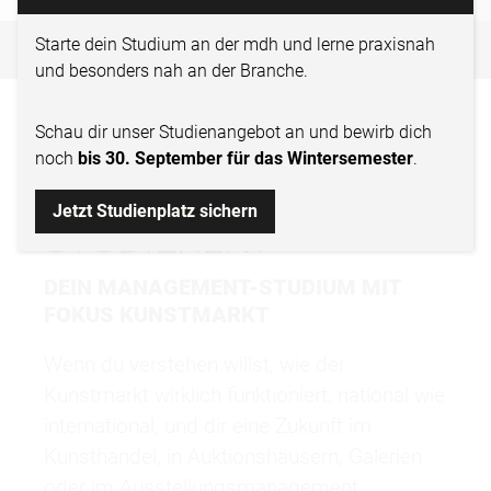
ART MARKET MANAGEMENT
Starte dein Studium an der mdh und lerne praxisnah
und besonders nah an der Branche.
WARUM „ART MARKET
Schau dir
unser Studienangebot
an und bewirb dich
noch
bis 30. September für das Wintersemester
.
MANAGEMENT“
Jetzt Studienplatz sichern
STUDIEREN?
DEIN MANAGEMENT-STUDIUM MIT
FOKUS KUNSTMARKT
Wenn du verstehen willst, wie der
Kunstmarkt wirklich funktioniert, national wie
international, und dir eine Zukunft im
Kunsthandel, in Auktionshäusern, Galerien
oder im Ausstellungsmanagement