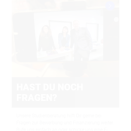
Motivationsschreiben
Zeugnisse
Lebenslauf
Foto
HAST DU NOCH
H
FRAGEN?
Inn
Stu
Unsere Studienberatung hilft Dir gerne bei
Erf
uni-assist
Fragen zur Bewerbung und Finanzierung weiter.
ein
Rufe uns einfach an oder schicke uns eine E-