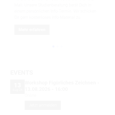
Des
ZU UNI-ASSIST
Mail. Unsere Studienberatung berät Dich in
rel
einem persönlichen Info-Termin. Wir schicken
Dir gern kostenloses Info-Material zu.
Mehr erfahren
EVENTS
Workshop Figürliches Zeichnen -
13
13.08.2026 - 16:00
Aug 26
Online
Studienkolleg
Jetzt anmelden