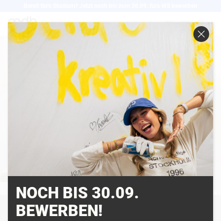
Direkt
Bereit für's Studium? Jetzt noch bis zum 30.09. fürs WS bewerben
zum
EN
Inhalt
NOCH BIS 30.09.
EINFÜHRUNG IN MAPPE &
BEWERBEN!