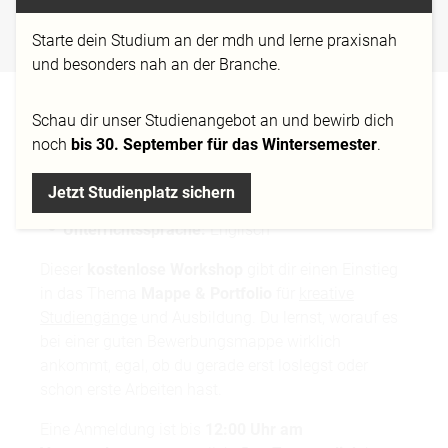
PORTFOLIO
Starte dein Studium an der mdh und lerne praxisnah
Workshop
und besonders nah an der Branche.
AUF EINEN BLICK:
Schau dir
unser Studienangebot
an und bewirb dich
noch
bis 30. September für das Wintersemester
.
Art:
Vor Ort am Campus Standort Berlin und
online über Zoom
Jetzt Studienplatz sichern
Kosten:
kostenfrei
Unterrichtssprache:
Englisch
Dieser
kostenlose Workshop
gibt dir einen Einstieg
in das Thema
Mappe & Portfolio
für
kreative
Studiengänge
und Ausbildung. Du lernst, worauf es
bei einer guten Bewerbungsmappe wirklich
ankommt, egal, ob du gerade erst loslegst oder
schon erste Arbeiten hast.
Eine Anmeldung ist bis
12:00 Uhr am