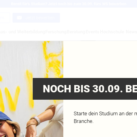
Bereit für's Studium? Jetzt noch bis zum 30.09. fürs WS bewerben
ern
Jetzt bewerben
us- und Weiterbildung
Forschung
Beratung
Events
Hochschule
New
NOCH BIS 30.09. 
Starte dein Studium an der 
Branche.