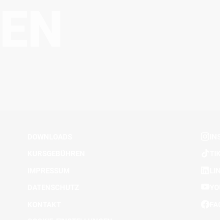
EN
DOWNLOADS
IN
KURSGEBÜHREN
TI
IMPRESSUM
LI
DATENSCHUTZ
YO
KONTAKT
FA