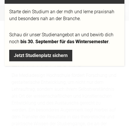
FORSCHUNG
Starte dein Studium an der mdh und lerne praxisnah
und besonders nah an der Branche.
FORSCHUNG UND
Schau dir
unser Studienangebot
an und bewirb dich
noch
bis 30. September für das Wintersemester
.
GESTALTERISCHE
Jetzt Studienplatz sichern
ENTWICKLUNG
Die Mediadesign Hochschule fördert Forschung und
gestalterische Entwicklung, um nicht nur dem
Lehrauftrag, sondern auch ihrem Selbstverständnis
als Ort der wissenschaftlichen und künstlerischen
Entwicklung und des Austauschs gerecht zu
werden. Ein besonderes Augenmerk liegt hierbei auf
dem Transfer der Resultate in das theoretische und
praktische Wissen der Studiengänge, die an der