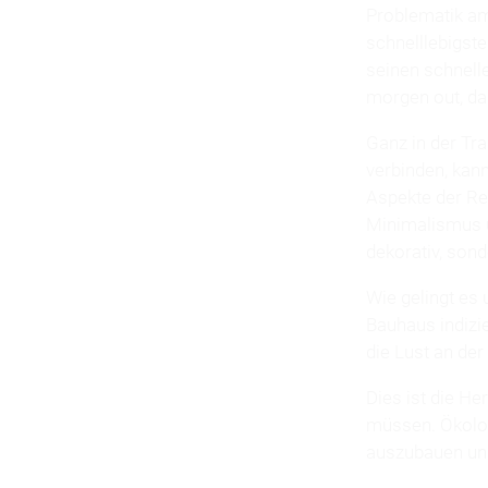
Problematik am
schnelllebigst
seinen schnelle
morgen out, da
Ganz in der Tra
verbinden, kan
Aspekte der Re
Minimalismus u
dekorativ, sond
Wie gelingt es 
Bauhaus indizi
die Lust an der
Dies ist die H
müssen. Ökolog
auszubauen und