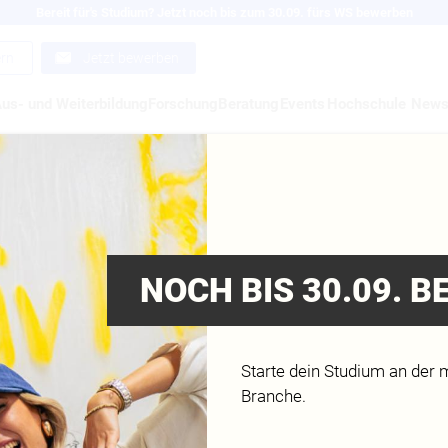
Bereit für's Studium? Jetzt noch bis zum 30.09. fürs WS bewerben
ern
Jetzt bewerben
us- und Weiterbildung
Forschung
Beratung
Events
Hochschule
New
AUS 2.0 – MODERNE
ALTUNGSKONZEPTE 
NOCH BIS 30.09. 
GNER
Starte dein Studium an der 
Branche.