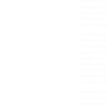
umgebenden Nat
Bedeutung für 
einer modernen
Schmückende ve
Geist der Mode
100 Jahre spät
scheinbaren Hö
maßlose Überpro
stoppen ist. Na
wenigen auch u
nahezu unberühr
Konsumgesellsc
Verantwortungs
und nicht auf d
Gestaltung find
wieder traditio
aber auf ökolo