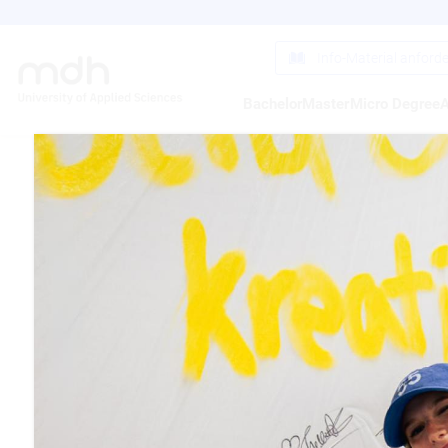
Direkt
zum
Inhalt
Info-Material anford
Bachelor
Master
Micro Degree
A
BAUH
GEST
DESI
30.04.2015