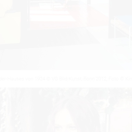
der-Hauses von 1924 © VG Bild-Kunst, Bonn 2012, Foto © Ki