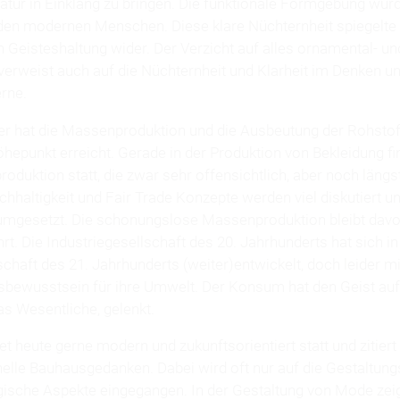
ur in Einklang zu bringen. Die funktionale Formgebung wurd
den modernen Menschen. Diese klare Nüchternheit spiegelte 
 Geisteshaltung wider. Der Verzicht auf alles ornamental- un
rweist auch auf die Nüchternheit und Klarheit im Denken un
rne.
er hat die Massenproduktion und die Ausbeutung der Rohstof
hepunkt erreicht. Gerade in der Produktion von Bekleidung fi
duktion statt, die zwar sehr offensichtlich, aber noch längst
chhaltigkeit und Fair Trade Konzepte werden viel diskutiert u
mgesetzt. Die schonungslose Massenproduktion bleibt davon
t. Die Industriegesellschaft des 20. Jahrhunderts hat sich in
haft des 21. Jahrhunderts (weiter)entwickelt, doch leider m
bewusstsein für ihre Umwelt. Der Konsum hat den Geist auf
as Wesentliche, gelenkt.
et heute gerne modern und zukunftsorientiert statt und zitier
nelle Bauhausgedanken. Dabei wird oft nur auf die Gestaltungs
gische Aspekte eingegangen. In der Gestaltung von Mode zeig