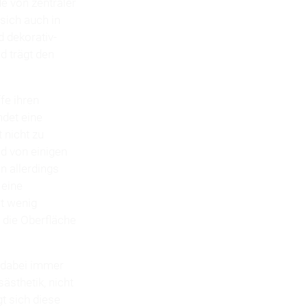
e von zentraler
sich auch in
d dekorativ-
d trägt den
fe ihren
ndet eine
 nicht zu
nd von einigen
 allerdings
 eine
it wenig
 die Oberfläche
t dabei immer
ästhetik, nicht
t sich diese