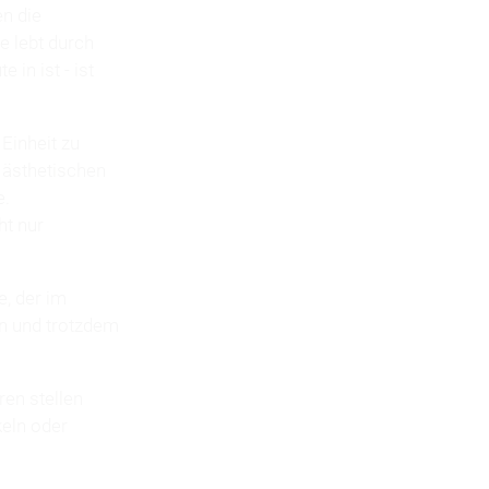
n die
e lebt durch
in ist - ist
Einheit zu
 ästhetischen
e.
ht nur
e, der im
en und trotzdem
en stellen
keln oder