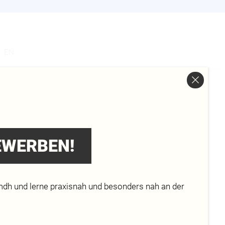
s
EN
FÜR
BEWERBEN!
mdh und lerne praxisnah und besonders nah an der