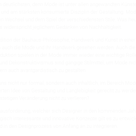
 deutlichsten, denn Mode ist unter allen angewandten Künste
e und am stärksten konsumierte Disziplin der Gestaltung. Mod
n Wechsel und dem Spiel der verschiedensten Stile. Was heute 
s widerspricht jeglichem Gedanken von Nachhaltigkeit.
dition der Bauhaus-Philosophie, Handwerk und Kunst in einer 
n auch die Mode und ihr Handwerk gesehen werden. Auch die
duktion spielen in der Mode immer wieder eine wichtige Roll
nd Dekonstruktivismus sind gängige Stilmittel, um Mode nic
ern auch avantgardistisch zu gestalten.
uns nicht nur formal, sondern auch inhaltlich, im Bereich Mod
erten Idee von Gestaltung und Langlebigkeit gerecht zu werd
 stetigen Veränderung nicht zu verlieren?
erausforderung, welcher sich Designer in den kommenden Jahr
isch interessante und innovative Konzepte gilt es zu entwic
 in den Designprozess von Anfang an zu integrieren.