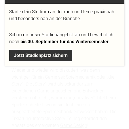
HERAUSFORDERT
UND
Starte dein Studium an der mdh und lerne praxisnah
und besonders nah an der Branche.
BEVOLLMÄCHTIGT!
Schau dir
unser Studienangebot
an und bewirb dich
22.10.2015
noch
bis 30. September für das Wintersemester
.
Jetzt Studienplatz sichern
Wieder und wieder wird diskutiert, was denn
wichtiger für ein Game sei: Spielmechanik oder „die
Story“. Die „Story“ wird als sekundär zum
eigentlichen Game angesehen und Entwickler
verstehen oft nicht, warum ihr „narrativer“ Titel beim
Spieler scheitert, wenn sie doch eine so
ausgearbeitete Spielmechanik entwickelt haben. Die
Erklärung: Interactive Story Telling erfordert den
Ansatz des emergenten
Game Design
!