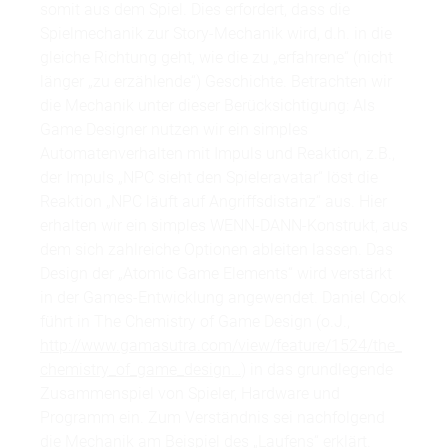
somit aus dem Spiel. Dies erfordert, dass die
Spielmechanik zur Story-Mechanik wird, d.h. in die
gleiche Richtung geht, wie die zu „erfahrene“ (nicht
länger „zu erzählende“) Geschichte. Betrachten wir
die Mechanik unter dieser Berücksichtigung: Als
Game Designer nutzen wir ein simples
Automatenverhalten mit Impuls und Reaktion, z.B.,
der Impuls „NPC sieht den Spieleravatar“ löst die
Reaktion „NPC läuft auf Angriffsdistanz“ aus. Hier
erhalten wir ein simples WENN-DANN-Konstrukt, aus
dem sich zahlreiche Optionen ableiten lassen. Das
Design der „Atomic Game Elements“ wird verstärkt
in der Games-Entwicklung angewendet. Daniel Cook
führt in The Chemistry of Game Design (o.J.,
http://www.gamasutra.com/view/feature/1524/the_
chemistry_of_game_design…
) in das grundlegende
Zusammenspiel von Spieler, Hardware und
Programm ein. Zum Verständnis sei nachfolgend
die Mechanik am Beispiel des „Laufens“ erklärt.