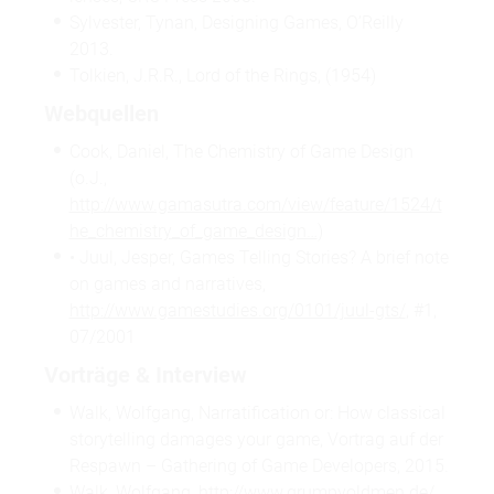
Sylvester, Tynan, Designing Games, O’Reilly
2013.
Tolkien, J.R.R., Lord of the Rings, (1954)
Webquellen
Cook, Daniel, The Chemistry of Game Design
(o.J.,
http://www.gamasutra.com/view/feature/1524/t
he_chemistry_of_game_design…
)
• Juul, Jesper, Games Telling Stories? A brief note
on games and narratives,
http://www.gamestudies.org/0101/juul-gts/
, #1,
07/2001
Vorträge & Interview
Walk, Wolfgang, Narratification or: How classical
storytelling damages your game, Vortrag auf der
Respawn – Gathering of Game Developers, 2015.
Walk, Wolfgang,
http://www.grumpyoldmen.de/
,