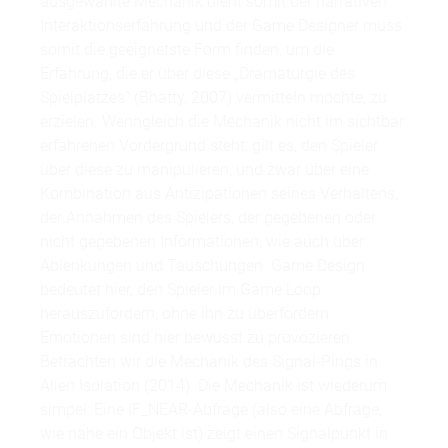
ausgewählte Mechanik dient somit der narrativen
Interaktionserfahrung und der Game Designer muss
somit die geeignetste Form finden, um die
Erfahrung, die er über diese „Dramaturgie des
Spielplatzes“ (Bhatty, 2007) vermitteln möchte, zu
erzielen. Wenngleich die Mechanik nicht im sichtbar
erfahrenen Vordergrund steht, gilt es, den Spieler
über diese zu manipulieren, und zwar über eine
Kombination aus Antizipationen seines Verhaltens,
der Annahmen des Spielers, der gegebenen oder
nicht gegebenen Informationen, wie auch über
Ablenkungen und Täuschungen. Game Design
bedeutet hier, den Spieler im Game Loop
herauszufordern, ohne ihn zu überfordern.
Emotionen sind hier bewusst zu provozieren.
Betrachten wir die Mechanik des Signal-Pings in
Alien Isolation (2014). Die Mechanik ist wiederum
simpel: Eine IF_NEAR-Abfrage (also eine Abfrage,
wie nahe ein Objekt ist) zeigt einen Signalpunkt in