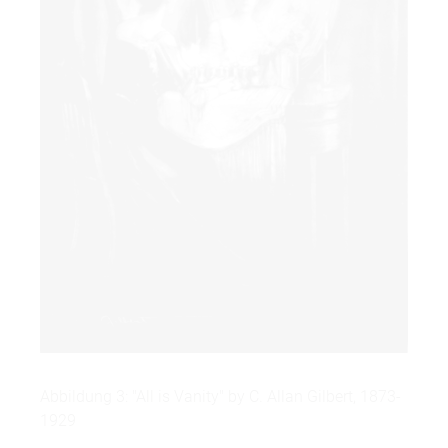
Abbildung 3: "All is Vanity" by C. Allan Gilbert, 1873-
1929