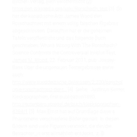
Bircher- Verlag, Bern veröffentlicht [2]
https://en.wikipedia.org/wiki/Rorschach_test
[3] So
hat der kanadische Arzt James Wood den
Rorschachtest mit einem völlig falschen Ergebnis
abgeschlossen. Daraufhin hat er die geheimen
Tafeln veröffentlicht und das folgende Buch
geschrieben: What's Wrong With The Rorschach?:
Science Confronts the Controversial Inkblot Test,
James M. Wood
, 22. Februar 2011, pub: Jossey-
Bass Über die ungenauen Testergebnisse siehe
auch:
http://www.sueddeutsche.de/wissen/2.220/psychol
ogie-rorschachtest-der-t…
[4] Siehe: Justinus Kerner,
Klecksographien, first publication1890,
http://gutenberg.spiegel.de/buch/klecksographien-
4394/1
[5] Max Ernst hat auf Grundlage diese s
Phänomens verschiedene Bilder gemalt. In diesen
Bildern sind viele Figuren versteckt, die der/die
Betrachter_in erst allmählich entdeckt,. z. B.