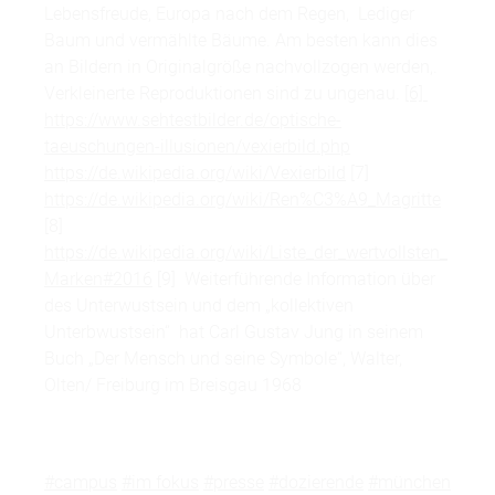
Lebensfreude, Europa nach dem Regen, Lediger
Baum und vermählte Bäume. Am besten kann dies
an Bildern in Originalgröße nachvollzogen werden,.
Verkleinerte Reproduktionen sind zu ungenau.
[6]
https://www.sehtestbilder.de/optische-
taeuschungen-illusionen/vexierbild.php
https://de.wikipedia.org/wiki/Vexierbild
[7]
https://de.wikipedia.org/wiki/Ren%C3%A9_Magritte
[8]
https://de.wikipedia.org/wiki/Liste_der_wertvollsten_
Marken#2016
[9] Weiterführende Information über
des Unterwustsein und dem „kollektiven
Unterbwustsein“ hat Carl Gustav Jung in seinem
Buch „Der Mensch und seine Symbole“, Walter,
Olten/ Freiburg im Breisgau 1968
#campus
#im fokus
#presse
#dozierende
#münchen