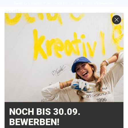
Direkt
Bereit für's Studium? Jetzt noch bis zum 30.09. fürs WS bewerben
zum
EN
Inhalt
ICH SEHE WAS, WAS
DU NICHT SIEHST –
ODER VIELLEICHT
DOCH?
28.02.2018
NOCH BIS 30.09.
Ich sehe was, was Du nicht siehst, und das ist, ihhh,
BEWERBEN!
das ist ja grün, glitschig, hat Augen - gruselig - es