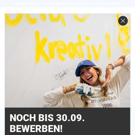
Direkt
Bereit für's Studium? Jetzt noch bis zum 30.09. fürs WS bewerben
zum
EN
Inhalt
STEFFEN OHL
Ausbildungsleiter
Ausbildung Mediengestalter:in Bild & Ton
NOCH BIS 30.09.
BEWERBEN!