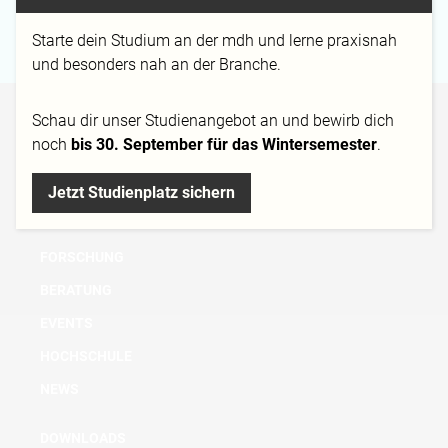
Campus
Berlin
Starte dein Studium an der mdh und lerne praxisnah
und besonders nah an der Branche.
Schau dir
unser Studienangebot
an und bewirb dich
BACHELOR
noch
bis 30. September für das Wintersemester
.
MASTER
Jetzt Studienplatz sichern
MICRO DEGREE
AUS- UND WEITERBILDUNG
FORSCHUNG
BERATUNG
EVENTS
HOCHSCHULE
NEWS
DOWNLOADS