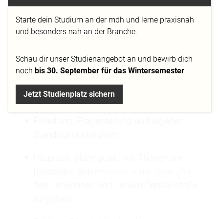
wissenschaftliches Schreiben und eine
kritische Auseinandersetzung mit einem
Starte dein Studium an der mdh und lerne praxisnah
Thema.
und besonders nah an der Branche.
Schau dir
unser Studienangebot
an und bewirb dich
noch
bis 30. September für das Wintersemester
.
Vorgaben:
Jetzt Studienplatz sichern
Das Essay sollte wie folgt aufgebaut sein:
Einleitung: Fragestellung und eigenen
Standpunkt einführen.
Hauptteil: Standpunkt mit Thesen und
Beispielen untermauern – mit dem Ziel,
den Leserinnen und Lesern Denkanstöße
zu geben.