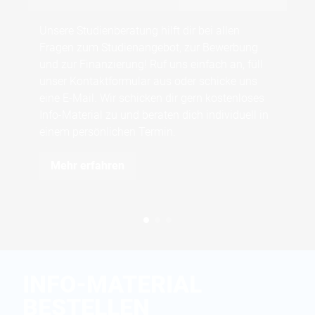
S
Unsere Studienberatung hilft dir bei allen
Fragen zum Studienangebot, zur Bewerbung
Du 
und zur Finanzierung! Ruf uns einfach an, füll
tat
unser Kontaktformular aus oder schicke uns
Hoc
eine E-Mail. Wir schicken dir gern kostenloses
Stu
Info-Material zu und beraten dich individuell in
einem persönlichen Termin.
Mehr erfahren
INFO-MATERIAL
BESTELLEN