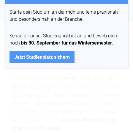
INS STUDIUM STARTEN MIT
DEM WACOM MOVINK 13
Starte dein Studium an der mdh und lerne praxisnah
und besonders nah an der Branche.
FRÜHE
Schau dir
unser Studienangebot
an und bewirb dich
noch
bis 30. September für das Wintersemester
.
EINSCHREIBUNGEN
Jetzt Studienplatz sichern
WERDEN BELOHNT
Du möchtest im Wintersemester 2025 an
der Mediadesign Hochschule dein
Bachelor
-
oder
Master
-Studium beginnen? Dann haben
wir sehr gute Nachrichten für dich: Frühe
Einschreibungen werden belohnt, und zwar
mit dem attraktiven
Wacom Movink 13 im
Wert von 850 Euro!