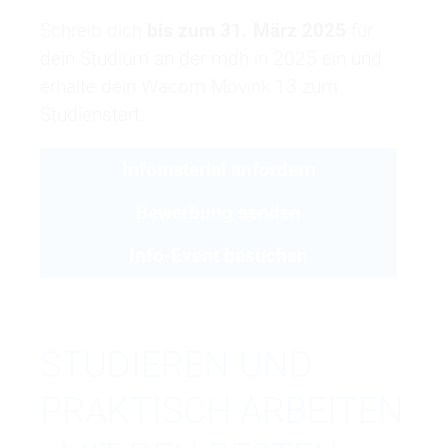
Schreib dich
bis zum 31. März 2025
für
dein Studium an der mdh in 2025 ein und
erhalte dein Wacom Movink 13 zum
Studienstart.
Infomaterial anfordern
Bewerbung senden
Info-Event besuchen
STUDIEREN UND
PRAKTISCH ARBEITEN