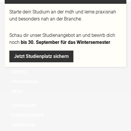
Starte dein Studium an der mdh und lerne praxisnah
BACHELOR
und besonders nah an der Branche.
MASTER
MICRO DEGREE
Schau dir
unser Studienangebot
an und bewirb dich
noch
bis 30. September für das Wintersemester
.
AUS- UND WEITERBILDUNG
FORSCHUNG
Jetzt Studienplatz sichern
BERATUNG
EVENTS
HOCHSCHULE
NEWS
DOWNLOADS
KURSGEBÜHREN
IMPRESSUM