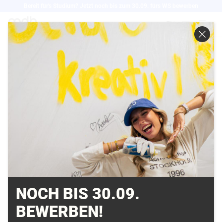
Direkt
Bereit für's Studium? Jetzt noch bis zum 30.09. fürs WS bewerben
zum
EN
Inhalt
IGM: SPIELEND
STUDIEREND -
STUDIENGÄNGE UND
DER WEG IN DIE
GAMEBRANCHE
02.07.2007
NOCH BIS 30.09.
BEWERBEN!