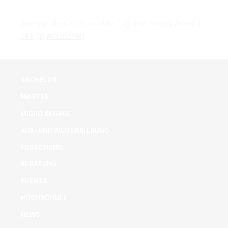
#presse
#berlin
#düsseldorf
#game design
#media
design
#münchen
BACHELOR
MASTER
MICRO DEGREE
AUS- UND WEITERBILDUNG
FORSCHUNG
BERATUNG
EVENTS
HOCHSCHULE
NEWS