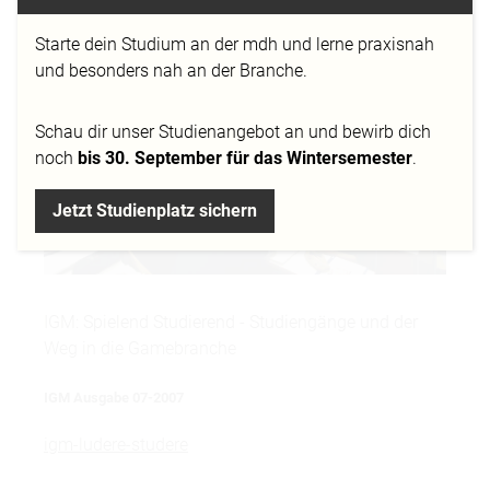
Ludere et Studere Spielend Studierend –
Studiengänge und der Weg in die Gamesbranche.
Starte dein Studium an der mdh und lerne praxisnah
und besonders nah an der Branche.
Schau dir
unser Studienangebot
an und bewirb dich
noch
bis 30. September für das Wintersemester
.
Jetzt Studienplatz sichern
IGM: Spielend Studierend - Studiengänge und der
Weg in die Gamebranche
IGM Ausgabe 07-2007
igm-ludere-studere