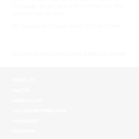
Vernissage, die sich inzwischen zur geselligen Feier
entwickelt hat, verließen.
Die vorgestellten Projekte finden Sie in der Galerie.
#campus
#event
#media design
#münchen
#vortrag
BACHELOR
MASTER
MICRO DEGREE
AUS- UND WEITERBILDUNG
FORSCHUNG
BERATUNG