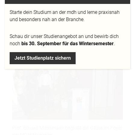
hatten.
Starte dein Studium an der mdh und lerne praxisnah
Die harte Arbeit der Studierenden der Mediadesign
und besonders nah an der Branche.
Hochschule wurde mit großem Andrang und regem
Interesse belohnt.
Schau dir
unser Studienangebot
an und bewirb dich
noch
bis 30. September für das Wintersemester
.
Jetzt Studienplatz sichern
Prof. Eduard Mittermaier begrüßt die Gäste im Foyer