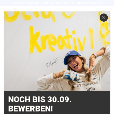
Direkt
Bereit für's Studium? Jetzt noch bis zum 30.09. fürs WS bewerben
zum
EN
Inhalt
CLIFF FARELL IST
NICHT ZU SCHLAGEN
03.07.2008
FOCUS zeigt sich überwältigt von der Ideenfülle der
MD.H-Studenten
NOCH BIS 30.09.
BEWERBEN!