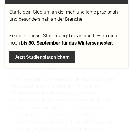
Starte dein Studium an der mdh und lerne praxisnah
und besonders nah an der Branche.
Schau dir
unser Studienangebot
an und bewirb dich
noch
bis 30. September für das Wintersemester
.
Jetzt Studienplatz sichern
Cliff Farrel mit zweien seiner Schöpfer, Sebastian
Trettl und Anja Deeg.
Cliff Farell heißt der neue Star der MD.H-München.
Den Nasenbären mit braunem Fell, spitzer
Knubbelnase und frechen Augen hat eine
studiengangsübergreifende Studentengruppe im
Rahmen eines Wettbewerbsprojektes erfunden,
gestaltet und zum Leben erweckt. Mit der
unbekümmert-frechen Figur haben die Studenten
um Anja Deeg den Wettbewerb für eine virale