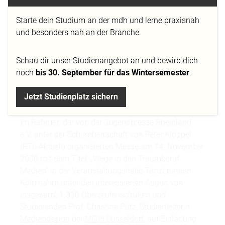
„GRAFIK UND DESIGN“
AUF DER MESSE IN
Starte dein Studium an der mdh und lerne praxisnah
und besonders nah an der Branche.
KÖLN
Schau dir
unser Studienangebot
an und bewirb dich
22.11.2008
noch
bis 30. September für das Wintersemester
.
Jetzt Studienplatz sichern
Im Rahmen der von der Jugendpresse Rheinland
e.V. unter der Schirmherrschaft von Peter Klöppel
(RTL-Aktuell) organisierten Messe am 14. November
2008 mit dem Titel: „Wege in den Traumberuf
Medien“ in der Veranstaltungshalle Tanzbrunnen
Köln nahm unter den interessierten Augen von
insgesamt 1.300 Oberstufenschülern und
Studierenden Prof. Christine Pütz, Studienleiterin
Mediendesign
der
MD.H Düsseldorf
, auf Einladung