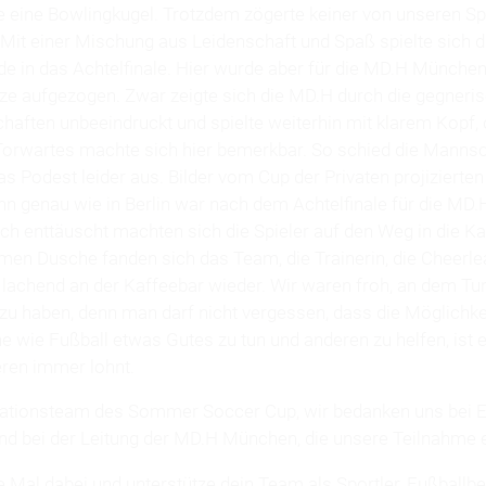
 eine Bowlingkugel. Trotzdem zögerte keiner von unseren Spi
 Mit einer Mischung aus Leidenschaft und Spaß spielte sich 
de in das Achtelfinale. Hier wurde aber für die MD.H Münch
nze aufgezogen. Zwar zeigte sich die MD.H durch die gegneri
aften unbeeindruckt und spielte weiterhin mit klarem Kopf,
orwartes machte sich hier bemerkbar. So schied die Mannsc
as Podest leider aus. Bilder vom Cup der Privaten projizierten
nn genau wie in Berlin war nach dem Achtelfinale für die MD
ich enttäuscht machten sich die Spieler auf den Weg in die K
men Dusche fanden sich das Team, die Trainerin, die Cheerle
lachend an der Kaffeebar wieder. Wir waren froh, an dem Tur
u haben, denn man darf nicht vergessen, dass die Möglichkei
e wie Fußball etwas Gutes zu tun und anderen zu helfen, ist
eren immer lohnt.
ationsteam des Sommer Soccer Cup, wir bedanken uns bei E
 und bei der Leitung der MD.H München, die unsere Teilnahme 
 Mal dabei und unterstütze dein Team als Sportler, Fußballbe