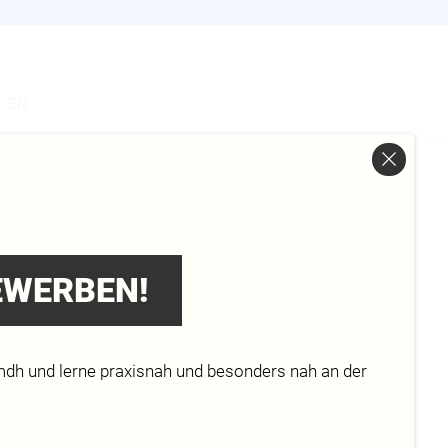
s
EN
 S
BEWERBEN!
mdh und lerne praxisnah und besonders nah an der