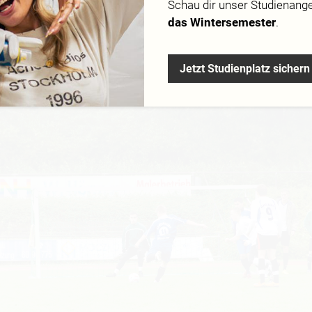
Schau dir
unser Studienang
das Wintersemester
.
n 24.07.10 fand das zweite, von Studenten organisierte, Bene
im Stadion des TSV Ottobrunn statt.
Jetzt Studienplatz sichern