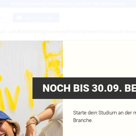
Bereit für's Studium? Jetzt noch bis zum 30.09. fürs WS bewerben
ern
Jetzt bewerben
us- und Weiterbildung
Forschung
Beratung
Events
Hochschule
New
MD.H MÜNCHEN BEIM
FIZ FUSSBALLTURNIER
NOCH BIS 30.09. 
ER SOCCER CUP
Starte dein Studium an der 
Branche.