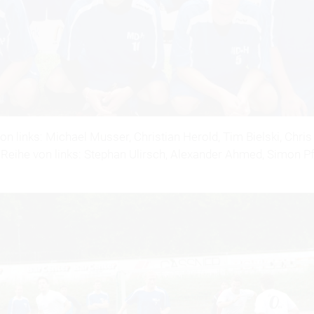
on links: Michael Musser, Christian Herold, Tim Bielski, Chri
Reihe von links: Stephan Ulirsch, Alexander Ahmed, Simon Pfe