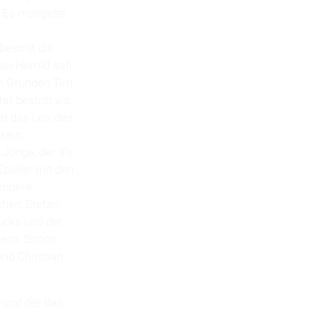
 Es mangelte
estritt die
ian Herold sah
en Gründen Tim
er bestritt als
bst das Los des
 sein
 Junge, der als
Spieler mit den
ondere
chen, Stefan
ricks und der
mern. Simon
und Christian
 und der Ball