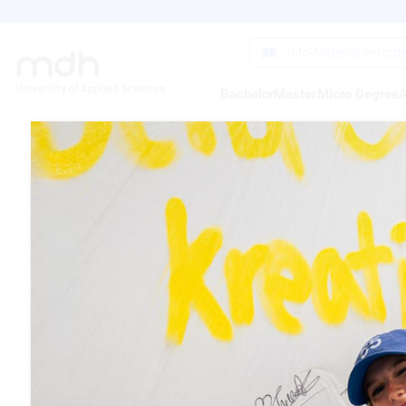
Direkt
zum
Inhalt
Info-Material anford
Bachelor
Master
Micro Degree
A
DIE 
BENE
OMM
11.08.2008