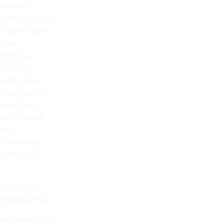
elern vor
die Mannschaft
en Mannschaft
schen
 doch das
haft mit
 sich in das
.H Mannschaft
abine. Doch
ader und alle
nier
t mit einer
 etwas wofür
uch für ein
ermöglicht hat.
geisterter oder