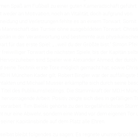
en Spaß am Fußball zu einer guten Kameradschaft geführt.
 weder an Motivation, noch an Vitalität, doch aufgrund von
eidung und Verletzungen fehlte es an einem Torwart. Somit b
annschaft das Turnier ohne ausgebildeten Torwart. Christ
apitän in der Verantwortung und bestimmte aus physikalisch
art für das erste Spiel: „…weil du der Größte bist.“ Simon Pfeif
freiwilliger Torwart die nächsten Spiele, bis der Kapitän sel
 Hervorzuheben sind Spieler wie Alexander Ahmed, der durch
nd seine Technik erste Tore möglich gemacht hat, sowie Chris
D.H München Kader gilt. Robert Bingler war der auffälligste 
ntakten und Michael Musser erkämpfte sich durch seine bes
 Titel des Publikumslieblings. Die Stammkraft der MD.H Mün
e hervorragende Arbeit. Positiv zeigte sich dies in gefälligen T
vorarbeit. Tim Bielski gehörte zu den torgefährlichsten Stür
cht nur eine Abwehr, sondern eine Wand vor dem eigenen Tor 
seiner Kapitänsbinde auf dem Platz alle Ehren.
selbst bleibt folgendes zu sagen: Es regnete ununterbrochen,