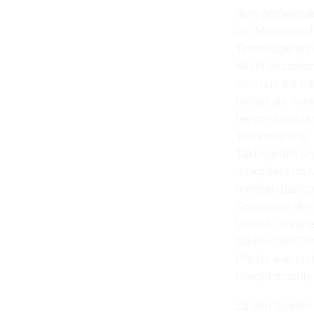
dem gemeinsam
der Mannschaft
Terminüberschn
MD.H München M
sich nun als K
Bielski als Torw
hervorragender 
Torhüters zog.
Taktikgefühl u
Jungtalent im M
meisten Ballko
Spielweise den
Ulrisch, leistet
zahlreichen Tor
Pfeifer war ni
Herold machte 
Zu den Spielen 