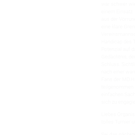
war schwer wie
einem Einsatz.
aus der Vorrun
eine klare Gre
Vereinsmannsch
Handicap des T
Potenzial auf d
Gedächtnis, de
Schluss. Sichtl
nach einer war
Fans der MD.H 
teilgenommen z
einfachen Sach
sich zu engagi
Liebes Organis
tolles Turnier
Sei das nächste