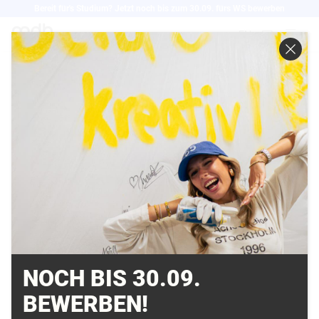
Direkt
Bereit für's Studium? Jetzt noch bis zum 30.09. fürs WS bewerben
zum
EN
Inhalt
MÄRKISCHE
ALLGEMEINE:
EXPERTEN FÜR
VISUELLE EFFEKTE
16.07.2008
NOCH BIS 30.09.
BEWERBEN!