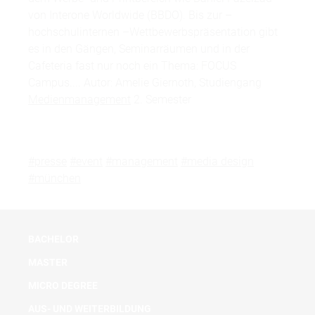
von Interone Worldwide (BBDO). Bis zur –
hochschulinternen –Wettbewerbspräsentation gibt
es in den Gängen, Seminarräumen und in der
Cafeteria fast nur noch ein Thema: FOCUS
Campus.... Autor: Amelie Giernoth, Studiengang
Medienmanagement
2. Semester
#presse
#event
#management
#media design
#münchen
BACHELOR
MASTER
MICRO DEGREE
AUS- UND WEITERBILDUNG