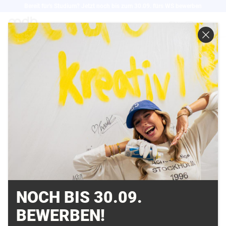
Direkt
Bereit für's Studium? Jetzt noch bis zum 30.09. fürs WS bewerben
zum
EN
Inhalt
„MEDIADESIGN
HOCHSCHULE
EXKLUSIVER
PROJEKTPARTNER
VON FOCUS CAMPUS“
04.06.2008
NOCH BIS 30.09.
BEWERBEN!