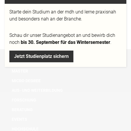
Starte dein Studium an der mdh und lerne praxisnah
und besonders nah an der Branche.
#projekte
#werkschaumdh
#alumni
#berlin
#digital
Schau dir
unser Studienangebot
an und bewirb dich
film design
#projekte
#werkschaumdh
noch
bis 30. September für das Wintersemester
.
Jetzt Studienplatz sichern
BACHELOR
MASTER
MICRO DEGREE
AUS- UND WEITERBILDUNG
FORSCHUNG
BERATUNG
EVENTS
HOCHSCHULE