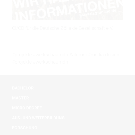
CI/CD für die Deutsche Zöliakie Gesellschaft e.V.
#projekte
#werkschaumdh
#alumni
#media design
#projekte
#werkschaumdh
BACHELOR
MASTER
MICRO DEGREE
AUS- UND WEITERBILDUNG
FORSCHUNG