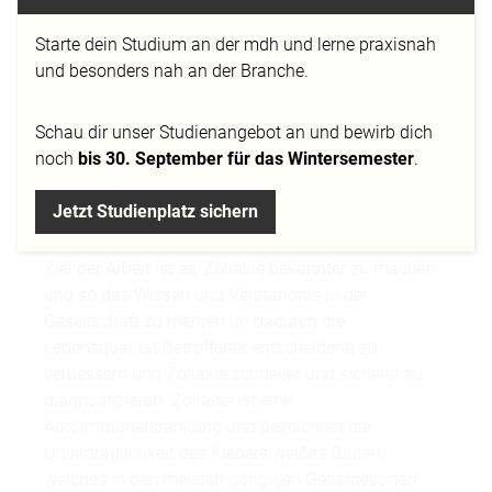
Starte dein Studium an der mdh und lerne praxisnah
und besonders nah an der Branche.
Schau dir
unser Studienangebot
an und bewirb dich
noch
bis 30. September für das Wintersemester
.
CI/CD für die Deutsche Zöliakie Gesellschaft e.V. von
Jetzt Studienplatz sichern
Anja Hoffmann
Ziel der Arbeit ist es, Zöliakie bekannter zu machen
und so das Wissen und Verständnis in der
Gesellschaft zu mehren un dadurch die
Lebensqualität Betroffener entscheidend zu
verbessern und Zöliakie schneller und sicherer zu
diagnostizieren. Zöliakie ist eine
Autoimmunerkrankung und bezeichnet die
Unverträglichkeit des Kleber­eiweißes Gluten,
welches in den meisten gängigen Getreidesorten