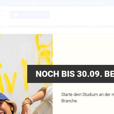
Bereit für's Studium? Jetzt noch bis zum 30.09. fürs WS bewerben
ern
Jetzt bewerben
us- und Weiterbildung
Forschung
Beratung
Events
Hochschule
New
SCHLAND IST TRIKOT
MEISTER 2010
NOCH BIS 30.09. 
Starte dein Studium an der 
Branche.