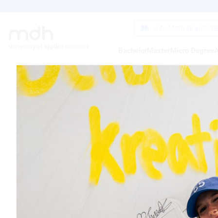
Direkt
zum
Inhalt
Info-Material anford
Bachelor
Master
Micro Degree
A
DEUT
WELT
08.06.2010