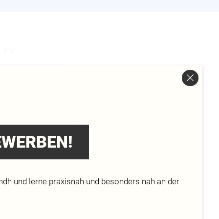
s
EN
-
BEWERBEN!
mdh und lerne praxisnah und besonders nah an der