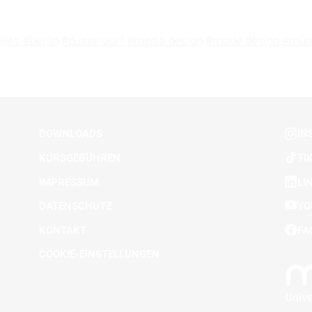
lles
#berlin
#düsseldorf
#media design
#mode design
#mün
DOWNLOADS
IN
KURSGEBÜHREN
TI
IMPRESSUM
LI
DATENSCHUTZ
YO
KONTAKT
FA
COOKIE-EINSTELLUNGEN