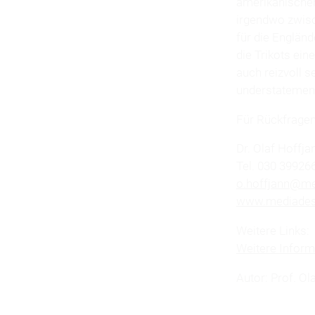
amerikanischen 
irgendwo zwisc
für die Engländ
die Trikots ei
auch reizvoll s
understatement
Für Rückfragen
Dr. Olaf Hoffja
Tel. 030 39926
o.hoffjann@me
www.mediades
Weitere Links:
Weitere Inform
Autor: Prof. Ol