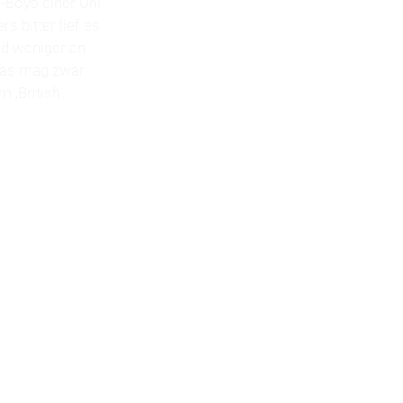
-Boys einer Uni
 bitter lief es
und weniger an
 Das mag zwar
m ‚British