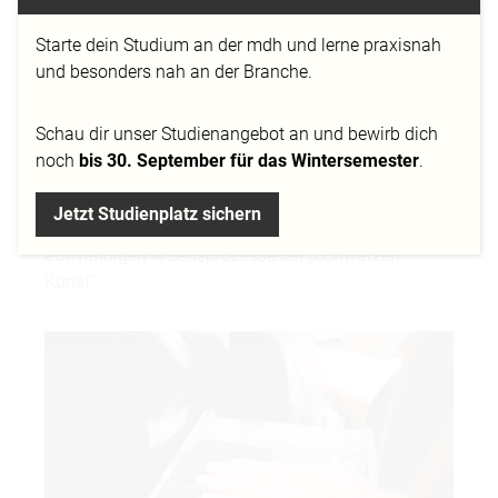
Feierliche Eröffnung der Druck- und Satzwerkstatt an
der MD.H München. Wo andere das Handwerk
Starte dein Studium an der mdh und lerne praxisnah
abschaffen, lässt es die Mediadesign Hochschule
und besonders nah an der Branche.
wieder aufleben und verhilft ihm zu neuem Glanz.
Anlässlich der Eröffnung der Werkstatt konnte Prof.
Schau dir
unser Studienangebot
an und bewirb dich
Sybille Schmitz, die Initiatorin, Meister ihres Faches
noch
bis 30. September für das Wintersemester
.
begrüßen und für Vorführungen im traditionellen
Satz und Druck gewinnen. Zahlreiche Studierende,
Jetzt Studienplatz sichern
Professoren und Gäste verfolgten fasziniert die
aufwändigen Arbeitsprozesse der „Schwarzen
Kunst“.