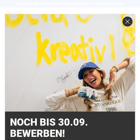
Direkt
Bereit für's Studium? Jetzt noch bis zum 30.09. fürs WS bewerben
zum
EN
Inhalt
FEIERLICHE
ERÖFFNUNG DER
DRUCK- UND
SATZWERKSTATT AN
DER MD.H MÜNCHEN
15.11.2010
NOCH BIS 30.09.
BEWERBEN!