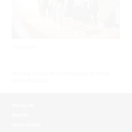
Siegeroutfits.
#campus
#award
#event
#media design
#mode
design
#münchen
BACHELOR
MASTER
MICRO DEGREE