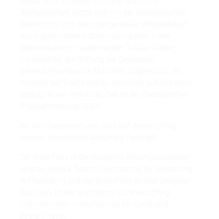
Modernem.“ (Pressemitteilung SDBI) Ihre
Bachelorarbeit setzte sich mit der Schwäbischen
Volkstracht und deren zeitgemäßer Interpretation
durch postmoderne Strukturprinzipien – wie
Dekonstruktion – auseinander. Tobias Gröber,
Vorsitzender der Stiftung der Deutschen
Bekleidungsindustrie München, sagte dazu: „Ihr
Konzept der Tracht drängt sich nicht auf und doch
erzeugt es ein vertrautes Gefühl der Geborgenheit“
(Pressemitteilung SDBI).
Wir sind begeistert und stolz auf diesen Erfolg
unserer Absolventin Alexandra Fenkner!
Der erste Preis in der Kategorie Abschlussarbeiten
ging an Annika Tutsch (Hochschule für Gestaltung
in Pforzheim) und der dritte Preis an das Designer-
Duo Julia Müller und Marcel Lunkwitz (Burg
Giebichenstein – Hochschule für Kunst und
Design/Halle).