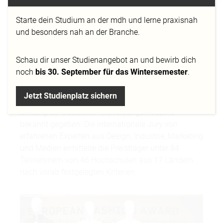
Starte dein Studium an der mdh und lerne praxisnah
und besonders nah an der Branche.
Am 6. Februar 2011 wurden auf der offiziellen
Schau dir
unser Studienangebot
an und bewirb dich
Preisverleihung des European Fashion Award „FASH
noch
bis 30. September für das Wintersemester
.
2011“ auf der internationalen Sportartikelmesse
„ispo“ in München die diesjährigen Gewinner des
Jetzt Studienplatz sichern
international renommierten Wettbewerbs der
Stiftung der Deutschen Bekleidungsindustrie
bekannt gegeben. Die internationale Jury von
erfahrenen Experten aus Design, Industrie, Marketing
und Medien ermittelte die Preisträger unter 84
Teilnehmern von 46 Hochschulen aus 17 Ländern
nach vorab festgelegten Kriterien.