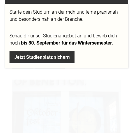
Stromereder - Studierende im
Studiengang
Mediadesign
, 4. Semester - unter der Anleitung von
Starte dein Studium an der mdh und lerne praxisnah
Fachdozentin Birgit Burgermeister
und besonders nah an der Branche.
Pünktlich zum Oktoberfest zeigt die Modemarke
Schau dir
unser Studienangebot
an und bewirb dich
United Colors of Benetton auf den Videowalls in
noch
bis 30. September für das Wintersemester
.
ihrem Münchner Flagshipstore in der
Kaufingerstraße mehrere Video-Clips, die in einer
Jetzt Studienplatz sichern
Projektarbeit im Fach Motion Design an der
Mediadesign Hochschule
entstanden sind.