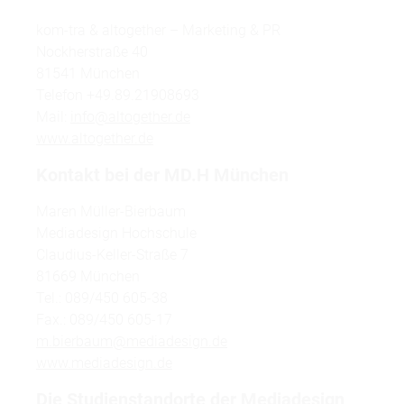
kom-tra & altogether – Marketing & PR
Nockherstraße 40
81541 München
Telefon +49.89.21908693
Mail:
info@altogether.de
www.altogether.de
Kontakt bei der MD.H München
Maren Müller-Bierbaum
Mediadesign Hochschule
Claudius-Keller-Straße 7
81669 München
Tel.: 089/450 605-38
Fax.: 089/450 605-17
m.bierbaum@mediadesign.de
www.mediadesign.de
Die Studienstandorte der Mediadesign