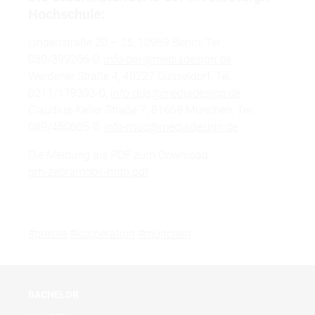
Hochschule:
Lindenstraße 20 – 25, 10969 Berlin, Tel.:
030/399266-0,
info-ber@mediadesign.de
Werdener Straße 4, 40227 Düsseldorf, Tel.:
0211/179393-0,
info-dus@mediadesign.de
Claudius-Keller Straße 7, 81669 München, Tel:
089/450605-0,
info-muc@mediadesign.de
Die Meldung als PDF zum Download
pm-zebramobil-mdh.pdf
#presse
#kooperation
#münchen
BACHELOR