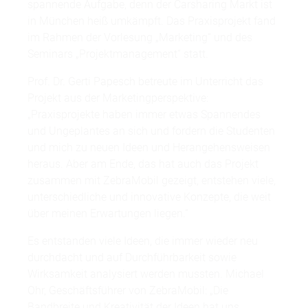
spannende Aufgabe, denn der Carsharing Markt ist
in München heiß umkämpft. Das Praxisprojekt fand
im Rahmen der Vorlesung „Marketing“ und des
Seminars „Projektmanagement“ statt.
Prof. Dr. Gerti Papesch betreute im Unterricht das
Projekt aus der Marketingperspektive:
„Praxisprojekte haben immer etwas Spannendes
und Ungeplantes an sich und fordern die Studenten
und mich zu neuen Ideen und Herangehensweisen
heraus. Aber am Ende, das hat auch das Projekt
zusammen mit ZebraMobil gezeigt, entstehen viele,
unterschiedliche und innovative Konzepte, die weit
über meinen Erwartungen liegen.“
Es entstanden viele Ideen, die immer wieder neu
durchdacht und auf Durchführbarkeit sowie
Wirksamkeit analysiert werden mussten. Michael
Ohr, Geschäftsführer von ZebraMobil: „Die
Bandbreite und Kreativität der Ideen hat uns