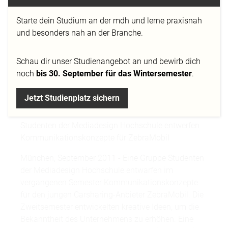
Starte dein Studium an der mdh und lerne praxisnah
und besonders nah an der Branche.
Schau dir
unser Studienangebot
an und bewirb dich
noch
bis 30. September für das Wintersemester
.
Jetzt Studienplatz sichern
Studenten der Mediadesign Hochschule entwerfen
Kommunikationskonzepte für ZebraMobil
München, September 2011 - Eine Gruppe Studenten
der Mediadesign Hochschule entwarfen im
vergangenen Semester Kommunikationskonzepte
für den jungen Carsharing-Anbieter ZebraMobil. Die
Zweitsemester entwickelten kreative Ideen, um die
Bekanntheit des Unternehmens zu erhöhen. Eine