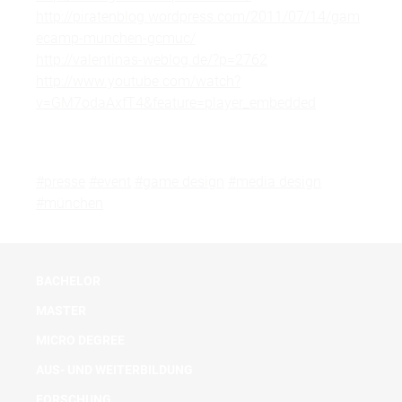
http://piratenblog.wordpress.com/2011/07/14/gam
ecamp-munchen-gcmuc/
http://valentinas-weblog.de/?p=2762
http://www.youtube.com/watch?
v=GM7odaAxfT4&feature=player_embedded
#presse
#event
#game design
#media design
#münchen
BACHELOR
MASTER
MICRO DEGREE
AUS- UND WEITERBILDUNG
FORSCHUNG