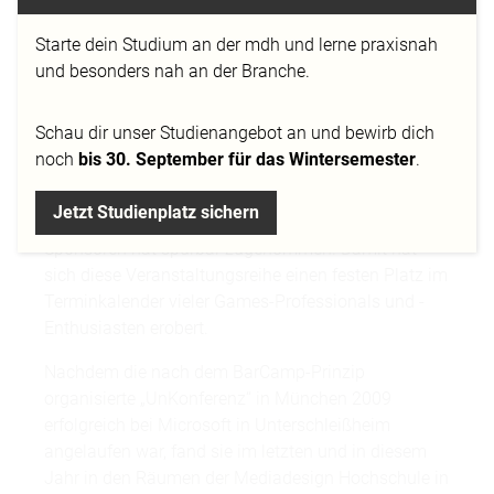
Starte dein Studium an der mdh und lerne praxisnah
und besonders nah an der Branche.
Mit dem dritten GameCamp Munich setzt sich die
Schau dir
unser Studienangebot
an und bewirb dich
Erfolgsgeschichte dieses Formates eindrucksvoll
noch
bis 30. September für das Wintersemester
.
fort. Nicht nur die Zahl der Teilnehmer und der
Sessions hat sich gegenüber dem Vorjahr noch
Jetzt Studienplatz sichern
einmal deutlich gesteigert, auch das Interesse der
Sponsoren hat spürbar zugenommen. Damit hat
sich diese Veranstaltungsreihe einen festen Platz im
Terminkalender vieler Games-Professionals und -
Enthusiasten erobert.
Nachdem die nach dem BarCamp-Prinzip
organisierte „UnKonferenz“ in München 2009
erfolgreich bei Microsoft in Unterschleißheim
angelaufen war, fand sie im letzten und in diesem
Jahr in den Räumen der Mediadesign Hochschule in