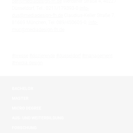
ber@mediadesign-fh.de
Werdener Straße 4, 40227
Düsseldorf, Tel.: 0211/179393-0
info-
dus@mediadesign-fh.de
Claudius-Keller Straße 7,
81669 München, Tel: 089/450605-0,
info-
muc@mediadesign-fh.de
#presse
#dozierende
#düsseldorf
#management
#media design
BACHELOR
MASTER
MICRO DEGREE
AUS- UND WEITERBILDUNG
FORSCHUNG