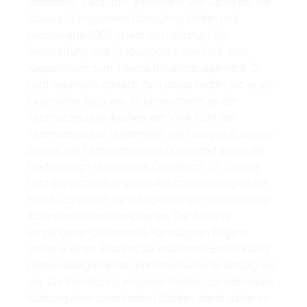
abschloss. Daraufhin arbeitete er vier Jahre bei der
Stuewe Management Consulting GmbH und
promovierte 2008 extern am Lehrstuhl für
Beschaffung und Produktpolitik von Prof. Udo
Koppelmann zum Thema Ritualmanagement. Dr.
Lord wechselte danach zur Lomac GmbH, wo er als
Exportleiter tätig war. Er unterrichtete an der
Fachhochschule Aachen, der VWA Köln, der
Fachhochschule Niederrhein, der Cologne Business
School, der Fachhochschule Düsseldorf sowie der
Mediadesign Hochschule Düsseldorf. Dr. Sascha
Lord präsentierte in seiner Antrittsvorlesung an der
MD.H-Düsseldorf die Erfolgskriterien crossmedialer
Kommunikationskampagnen. Der Analyse
vergangener Crossmedia-Kampagnen folgend
stellte er einen Prozess zur effizienten Entwicklung
medienübergreifender Kommunikationskampagnen
vor. Die Vernetzung einzelner Medien zur optimalen
Nutzung ihrer spezifischen Stärken stand dabei im