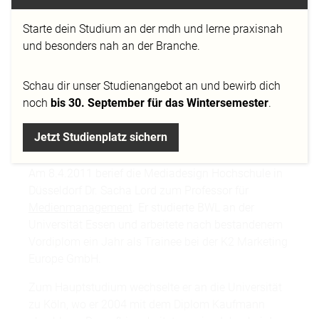
CROSSMEDIA-
KAMPAGNEN AN DER
Starte dein Studium an der mdh und lerne praxisnah
und besonders nah an der Branche.
MD.H
Schau dir
unser Studienangebot
an und bewirb dich
12.04.2011
noch
bis 30. September für das Wintersemester
.
Jetzt Studienplatz sichern
Am 8.4.2011 berief die Mediadesign Hochschule in
Düsseldorf Dr. Sacha Lord zum Professor für
Medienmanagement
. Er studierte BWL an der
Universität Essen und arbeitete nach bestandenem
Vordiplom ein Jahr als Trainee bei der K2 Marketing
Europe GmbH.
Zum Hauptstudium wechselte er an die Universität
zu Köln, wo er 2004 mit dem Diplom Kaufmann