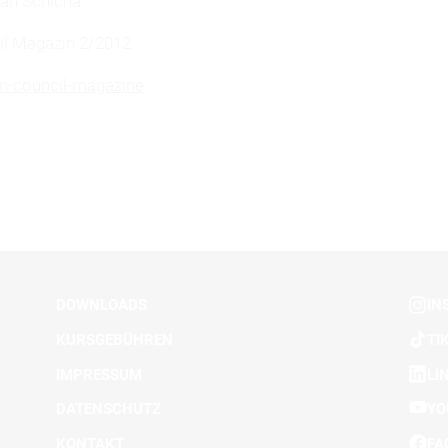
tian Schicha.
l Magazin 2/2012
n-council-magazine
DOWNLOADS
IN
KURSGEBÜHREN
TI
IMPRESSUM
LI
DATENSCHUTZ
YO
KONTAKT
FA