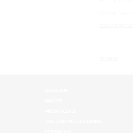
Prof. Dr. Chris
German Counci
schicha-germa
#presse
BACHELOR
MASTER
MICRO DEGREE
AUS- UND WEITERBILDUNG
FORSCHUNG