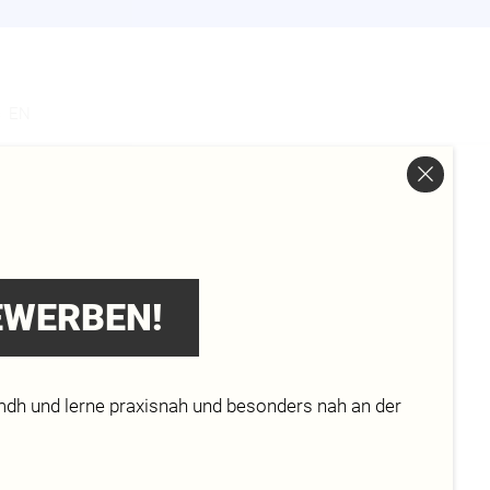
s
EN
BEWERBEN!
mdh und lerne praxisnah und besonders nah an der
ng.