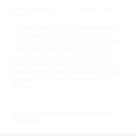
Crysis Analogue Edition - Der Multiplayer-Modus als
Brettspiel.
Entwickelt wurde das Spiel von Gamedesignern der
MD.H Düsseldorf: - Sebastian Kreutz, Lead Game
Designer - Dominik Lau, Game Design und 3D-Grafik
- Robin Schäfer,
Game Design
- Marcel Krafczyk,
Level Design in einem Modul von Prof. Dr. Linda
Breitlauch Weitere Links:
Crytek Collaborate with
Queen Games to Release Crysis Board Game
Crysis
Analogue Edition - Der Multiplayer-Modus - als
Brettspiel
#presse
#düsseldorf
#game design
#kooperation
#media design