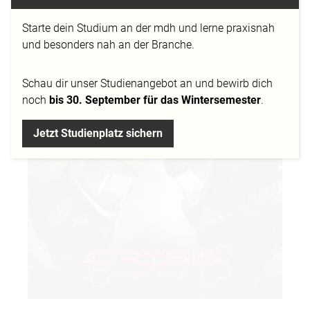
Starte dein Studium an der mdh und lerne praxisnah
Crytek hat den Release des Brettspiels Crysis
und besonders nah an der Branche.
Analogue Edition angekündigt. Das Spiel stellt eine
„analoge“ Umsetzung der Crysis-Serie dar und
Schau dir
unser Studienangebot
an und bewirb dich
überträgt den Multiplayer-Modus in die Form eines
noch
bis 30. September für das Wintersemester
.
Brettspiels.
Jetzt Studienplatz sichern