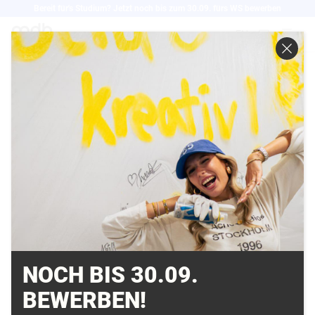
Direkt
Bereit für's Studium? Jetzt noch bis zum 30.09. fürs WS bewerben
zum
EN
Inhalt
DIE SCHRIFTANALYSE
DER BAUER BODONI
ERHÄLT DEN 2. PLATZ
IN DER KATEGORIE
STUDENTENARBEITEN
21.05.2012
NOCH BIS 30.09.
BEWERBEN!