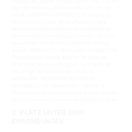
Gebäude ein, dessen »Cooper Gallery« vom TDC für
die Preisverleihung und die Ausstellung genutzt
wurde und das mit architektonischer Eleganz zu
beeindrucken wusste. Als Empfangsgeschenk
erhielten die ersten vierzig Gäste das diesjährige
Gewinnerplakat vom Designer Armin Vit, der noch
im Laufe des Abends den »TDC59 Best of Show
Award« erhalten sollte. Bevor jedoch die eigentliche
Preisverleihung losging, erhielten wir noch die
Möglichkeit, die Ausstellung und damit auch die
diesjährigen ausgezeichneten Werke zu
begutachten. Natürlich war auch unsere
Schriftanalyse der „Bauer Bodoni“ darunter zu
finden. Es war ein schönes Gefühl, die eigene Arbeit
auf solch einer renommierten Ausstellung zu sehen.
2. PLATZ UNTER 2000
EINSENDUNGEN