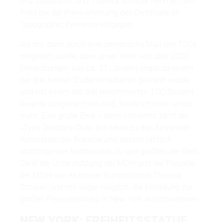
Mia Stevanovic und Theresa Schauer nehmen den
Preis bei der Preisverleihung des Certificate of
Typographic Exellence entgegen.
Als mir dann durch eine persönliche Mail des TDCs
mitgeteilt wurde, dass unser Werk von über 2000
Einreichungen aus ca. 37 Ländern sogar zu einem
der drei besten Studentenarbeiten gewählt wurde
und mit einem der drei renommierten TDC Student
Awards ausgezeichnet wird, freute ich mich umso
mehr. Eine große Ehre – denn immerhin zählt der
»Type Directors Club« bis heute zu den führenden
Autoritäten der Branche und dessen jährlich
stattfindender Wettbewerb, zu den größten der Welt.
Dank der Unterstützung der MD.H und der Freunde
der MD.H war es meiner Kommilitonin Theresa
Schauer und mir sogar möglich, die Einladung zur
großen Preisverleihung in New York wahrzunehmen.
NEW YORK: FREIHEITSSTATUE