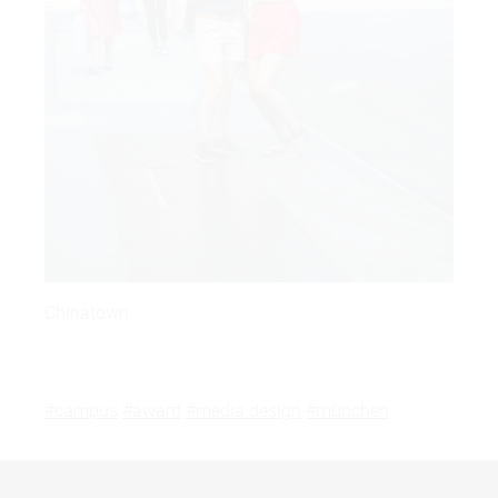
Chinatown
#campus
#award
#media design
#münchen