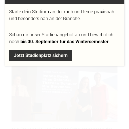
Die Freude war groß als meine Kommilitonen
Theresa Schauer, Elias Osiander, Ivonne Budig und
Starte dein Studium an der mdh und lerne praxisnah
ich im Januar diesen Jahres erfuhren, dass unsere
und besonders nah an der Branche.
Schriftanalyse der »
Bauer Bodoni
« die Auszeichnung
»
Certificate of Typographic Exellence
« vom
TDC
Schau dir
unser Studienangebot
an und bewirb dich
(Type Directors Club)
erhalten hatte.
noch
bis 30. September für das Wintersemester
.
Jetzt Studienplatz sichern