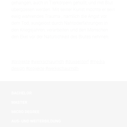
gehangen, auch in Tierkörpern gehüllt, und mit Blut
übergossen werden. Mit seiner Kunst möchte er sein
ewig währendes Trauma , nämlich die Angst vor
dem Tod, ausgelöst durch Nahtoderfahrungen in
den Kriegsjahren, verarbeiten und den Menschen
den Ekel vor der Natürlichkeit des Blutes nehmen.
#projekte
#werkschaumdh
#düsseldorf
#media
design
#projekte
#werkschaumdh
BACHELOR
MASTER
MICRO DEGREE
AUS- UND WEITERBILDUNG