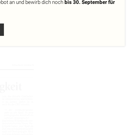
ebot
an und bewirb dich noch
bis 30. September für
udenten der
ur
 Idee zur