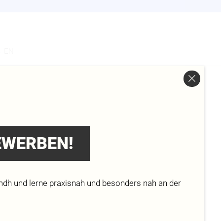
s
EN
AS
BEWERBEN!
mdh und lerne praxisnah und besonders nah an der