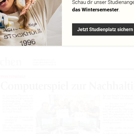
Schau dir
unser Studienang
das Wintersemester
.
en und dabei etwas lernen? Das passt zusammen, fanden St
chschule in München und kreierten „Noahs Welt“, ein Spiel z
Jetzt Studienplatz sichern
. Mitgestalter Thomas Schneider über den Weg von der ersten
die Vereinbarkeit von PC und Pädagogik.