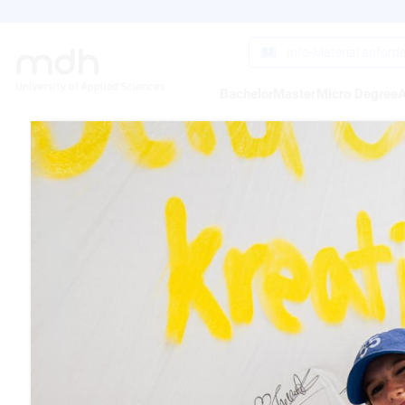
Direkt
zum
Inhalt
Info-Material anford
Bachelor
Master
Micro Degree
A
MÜN
COMP
NACH
27.01.2012