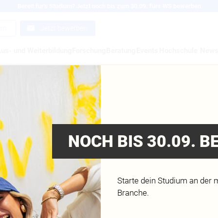
Bereit für's Studium? Jetzt noch bis zum 30.09. fürs WS bewerben
ern
Jetzt bewerben
us- und Weiterbildung
Forschung
Beratung
Events
Hochschule
New
CHNER MERKUR – D
UTERSPIEL ZUR
NOCH BIS 30.09. 
HALTIGKEIT
Starte dein Studium an der 
Branche.