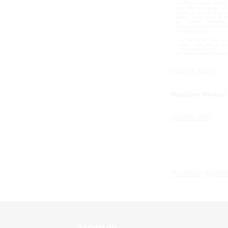
Noahs Welt.
Münchner Merkur (N
noahs-welt
#presse
#game