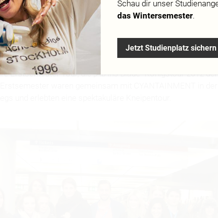
Schau dir
unser Studienang
das Wintersemester
.
Jetzt Studienplatz sichern
vereinigung CYANTAINMENT veranstaltete am Mittwoch, den 
äre Erstsemester Tour, die „Ab ins Blaue“ Königstour 2012 de
60 Erstsemester waren gemeinsam mit CYANTAINMENT in der 
wegs und erlebten eine spektakuläre Kneipentour.