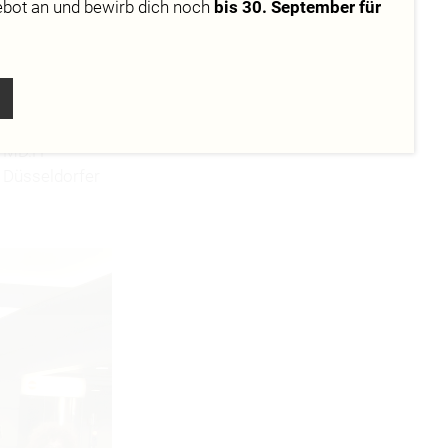
ebot
an und bewirb dich noch
bis 30. September für
10.10.2012
r MD.H
Düsseldorfer