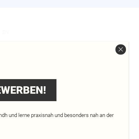
s
EN
 INS
BEWERBEN!
2 DER
mdh und lerne praxisnah und besonders nah an der