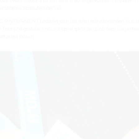
das Team MAGENTA mit einem außergewöhnlich kreativen 
estalteten Schaufensterfuß.
CYANTAINMENT bedankt sich bei allen teilnehmenden Erstse
e Tour und gratuliert noch einmal ganz herzlich dem Siege
Katharina Dönch