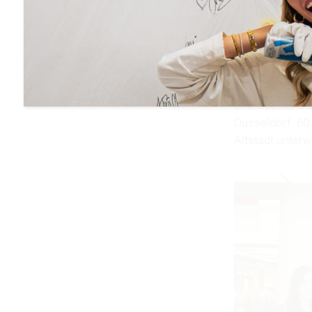
Die Studenten
eine spektakul
Düsseldorf. 
Altstadt unter