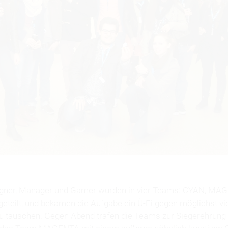
igner, Manager und Gamer wurden in vier Teams: CYAN, M
eteilt, und bekamen die Aufgabe ein Ü-Ei gegen möglichst vie
 tauschen. Gegen Abend trafen die Teams zur Siegerehrung 