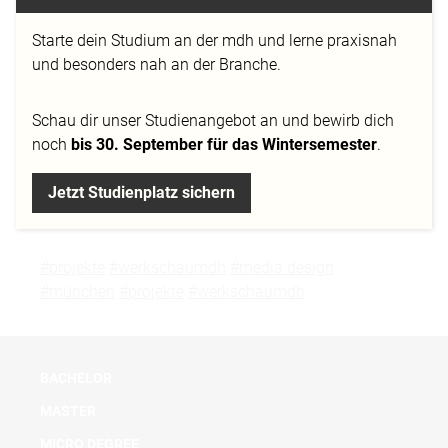
zwischen dem Menschen und
Starte dein Studium an der mdh und lerne praxisnah
seiner Nahrung zu erkennen. Die Signaturenlehre
und besonders nah an der Branche.
nach Paracelsus beschreibt die Verbindung
zwischen äußeren Ähnlichkeiten und inneren
Zusammenhängen der Nahrungsmittel. In Zeiten
Schau dir
unser Studienangebot
an und bewirb dich
industriell produzierten Essens verhelfen visuelle
noch
bis 30. September für das Wintersemester
.
Analogien zu Wissen über natürliche Ernährung.
Jetzt Studienplatz sichern
#projekte
#werkschaumdh
#media design
#münchen
#projekte
#werkschaumdh
BACHELOR
MASTER
MICRO DEGREE