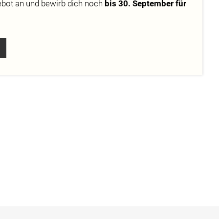
ebot
an und bewirb dich noch
bis 30. September für
das Making-Of
D.H. In
Kriegl, Daniel
bieten einen
cht von Luigi