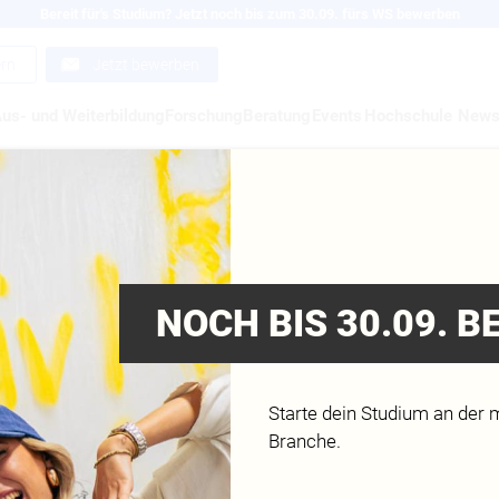
Bereit für's Studium? Jetzt noch bis zum 30.09. fürs WS bewerben
ern
Jetzt bewerben
us- und Weiterbildung
Forschung
Beratung
Events
Hochschule
New
TAL PRODUCTION: I A
T
NOCH BIS 30.09. 
Starte dein Studium an der 
Branche.