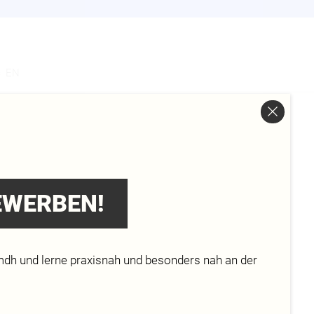
s
EN
M
BEWERBEN!
mdh und lerne praxisnah und besonders nah an der