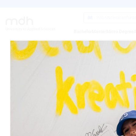
Direkt
zum
Inhalt
Info-Material anford
Bachelor
Master
Micro Degree
A
DIGI
LIGH
05.05.2013
I am Light!