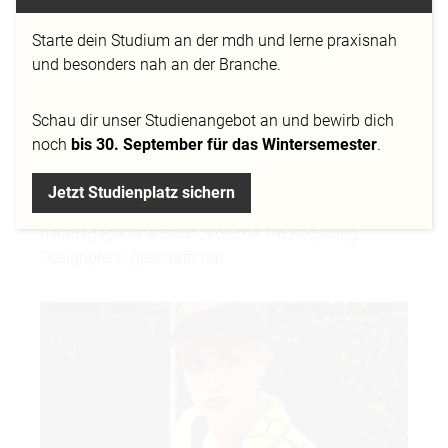
Lepeschko, Modedesignstudentin an der
MD.H
Starte dein Studium an der mdh und lerne praxisnah
Düsseldorf
. Sie hat sich mit ihrem Blazerentwurf, der
und besonders nah an der Branche.
im Upcycling-Projekt unter der Leitung von Frau
Prof. Süß entstanden ist, beworben und
durchgesetzt. Mit ihrer Idee und ihrem innovativen
Schau dir
unser Studienangebot
an und bewirb dich
Entwurf „Sport trifft Eleganz“ hat sie die
noch
bis 30. September für das Wintersemester
.
internationale Fachjury überzeugt und wurde für den
Designpreis nominiert. Sie ist eine der 26 Designer,
Jetzt Studienplatz sichern
die es in die Wanderausstellung sowie in das dazu
herausgegebene Buch „Volume 1-6 Recycling
Designpreis“ geschafft hat.