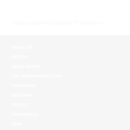
#campus
#award
#düsseldorf
#mode design
BACHELOR
MASTER
MICRO DEGREE
AUS- UND WEITERBILDUNG
FORSCHUNG
BERATUNG
EVENTS
HOCHSCHULE
NEWS