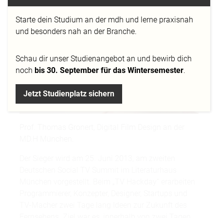
Starte dein Studium an der mdh und lerne praxisnah
und besonders nah an der Branche.
Schau dir
unser Studienangebot
an und bewirb dich
noch
bis 30. September für das Wintersemester
.
Jetzt Studienplatz sichern
Prof. Thomas Gronert, Digital Film Design an der
MD.H München.
Der Sieger wird am 25. Juni 2013, am zweiten
Deutschen Social TV Summit im Literaturhaus
München vorgestellt. Beim „TV Hackday“ erarbeiten
Programmierer, Konzepter, Designer, Startups und
TV-Macher zwei Tage lang Ideen zur Zukunft des
Fernsehens. Ziel war es, innerhalb von zwei Tagen