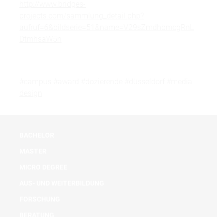
http://www.bridges-
projects.com/sammlung_detail.php?
aufruf=6&bildserie=51&name=V29sZmdhbmcgRnL
DtmhsaW5n
#campus
#award
#dozierende
#düsseldorf
#media
design
BACHELOR
MASTER
MICRO DEGREE
AUS- UND WEITERBILDUNG
FORSCHUNG
BERATUNG