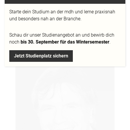
Bereits zum vierten Mal wurde eine Fotoserie von
Wolfgang Fröhling in das Pixelprojekt-Ruhrgebiet
Starte dein Studium an der mdh und lerne praxisnah
aufgenommen. Das Pixelprojekt ist eine digitale
und besonders nah an der Branche.
Ansammlung fotografischer Positionen und wurde
vor kurzem zu den 100 besten Projekten in
Schau dir
unser Studienangebot
an und bewirb dich
Deutschland gewählt.
noch
bis 30. September für das Wintersemester
.
Jetzt Studienplatz sichern