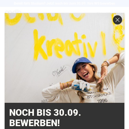
Direkt
Bereit für's Studium? Jetzt noch bis zum 30.09. fürs WS bewerben
zum
EN
Inhalt
WOLFGANG
FRÖHLING FÜR DEN
FELIX SCHOELLER
PHOTO AWARD 2013
NOMINIERT
11.10.2013
NOCH BIS 30.09.
BEWERBEN!