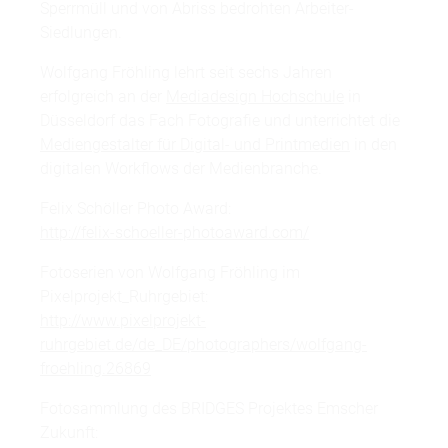
Sperrmüll und von Abriss bedrohten Arbeiter-
Siedlungen.
Wolfgang Fröhling lehrt seit sechs Jahren
erfolgreich an der
Mediadesign Hochschule
in
Düsseldorf das Fach Fotografie und unterrichtet die
Mediengestalter für Digital- und Printmedien
in den
digitalen Workflows der Medienbranche.
Felix Schöller Photo Award:
http://felix-schoeller-photoaward.com/
Fotoserien von Wolfgang Fröhling im
Pixelprojekt_Ruhrgebiet:
http://www.pixelprojekt-
ruhrgebiet.de/de_DE/photographers/wolfgang-
froehling.26869
Fotosammlung des BRIDGES Projektes Emscher
Zukunft: