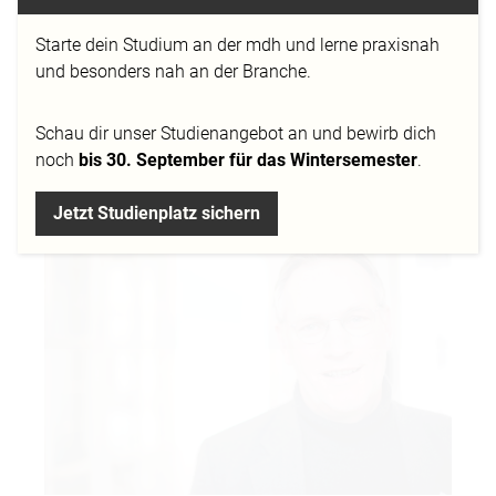
Prof. Dr. Christian Schicha bewertet für FOCUS-
ONLINE den Sieg des österreichischen Künstlers
Starte dein Studium an der mdh und lerne praxisnah
Conchita Wurst beim ESC in Kopenhagen. Er
und besonders nah an der Branche.
skizziert die Geschichte, die Lieder und die Show des
europäischen Gesangswettbewerbes und beschreibt
Schau dir
unser Studienangebot
an und bewirb dich
die Erfolge und Misserfolge der deutschen
noch
bis 30. September für das Wintersemester
.
Teilnehmer.
Jetzt Studienplatz sichern