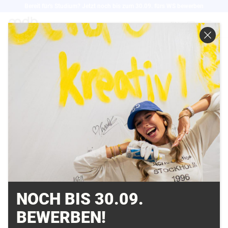
Direkt
Bereit für's Studium? Jetzt noch bis zum 30.09. fürs WS bewerben
zum
EN
Inhalt
DER EUROPEAN SONG
CONTEST ALS SIGNAL
GEGEN
DISKRIMINIERUNG
UND FÜR TOLERANZ
13.05.2014
NOCH BIS 30.09.
BEWERBEN!