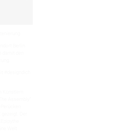
zenierung
dort Berlin
b damit den
rung.
it #designdich
n Künstlern
„The Assembly“
y-Perücken
 gezeigt. Der
 „Epipythe
ine Welt