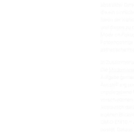
abstrakter Dim
die ein sinnlic
Ideen der Künst
und dieses zu 
Mode im Fokus 
Fotoshootings 
ästhetische Pra
In Zusammenarbe
Die
Modemana
Aufgabe gemach
Ausstellung und
impulsgebend f
verschiedenen 
Austausch darü
eigenen Blickw
OM-D EM10 – au
postet. Daraus