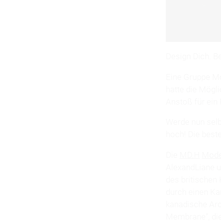
Design Dich. B
Eine Gruppe Mo
hatte die Mögli
Anstoß für ein
Werde nun selb
hoch! Die best
Die
MD.H
Mode
AlexandLiane u
des britischen
durch einen Kam
kanadische Arch
Membrane“, die 