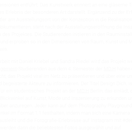
ensionen entführt. Das Kunstwerk erinnert an eine gläserne T
hes Erlebnis der besonderen Art darstellt. Ergänzend zu der Er
ler am Ausstellungsort von der Konzeption in die Realisation
dokumentieren, steht nach der Ausstellungseröffnung die Ins
des Projektes. Die Studierenden initiieren in den Rauminstal
und erproben so in den Dimensionen von Raum, Kunst und M
xis.
it mit Daniel Kriebel und Sandra Riedel wird das Projekt wei
gement
-Studierenden aus dem 4. Semester der
MD.H
haben e
t, das Projekt viral im Netz zu präsentieren und über eine 
 begeisterte Akteure zu informieren. Der Titel Design Dich. is
ür ein studentisches Projekt an der
MD.H
Berlin, das einlädt, 
Blickwinkel auf Kunst, Mode und Inszenierung zu erkunden u
ber anzuregen. Jeder kann auf dem Photography Playground
inkel im Format 1:1 festhalten, indem man sich eine Kamer
sleiht und die Fotografie-Erlebnisse auf Instagram mit #de
 werden dann die beliebtesten Fotos ausgewählt und auf