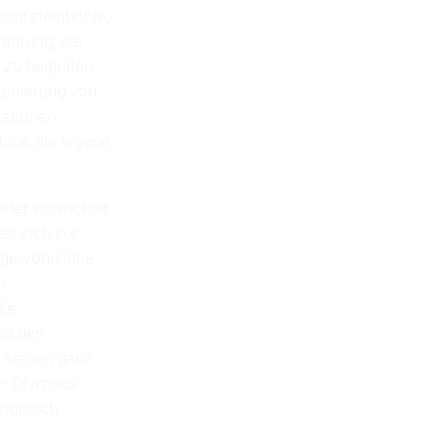
ropfsteinhöhle,
fahrung, die
 zu begleiten
zenierung von
lationen
ode die eigene
ter entwickelt.
s sich zur
ungewöhnliche
t
die
nd den
 seinen ganz
a – Olympus
signdich