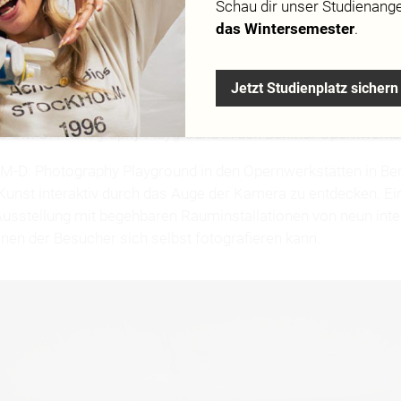
Schau dir
unser Studienang
das Wintersemester
.
Jetzt Studienplatz sichern
ch. Kunst erleben, Blicke teilen, Bilder inszenieren – Design
 OM-D: Photography Playground in den Berliner Opernwerks
-D: Photography Playground in den Opernwerkstätten in Berli
Kunst interaktiv durch das Auge der Kamera zu entdecken. Ei
Ausstellung mit begehbaren Rauminstallationen von neun inte
enen der Besucher sich selbst fotografieren kann.