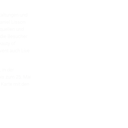
taltungen und
aniel Lisson
tquellen und
 die Besucher
eauty of
vent auch Live
 in der
 bis zum 25. Mai
D Karte mit den