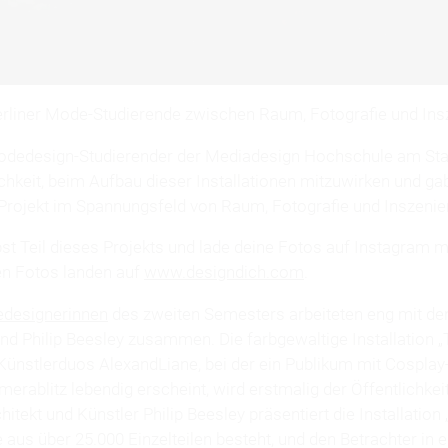
erliner Mode-Studierende zwischen Raum, Fotografie und Ins
dedesign-Studierender der Mediadesign Hochschule am Stan
chkeit, beim Aufbau dieser Installationen mitzuwirken und ga
 Projekt im Spannungsfeld von Raum, Fotografie und Inszenie
st Teil dieses Projekts und lade deine Fotos auf Instagram m
en Fotos landen auf
www.designdich.com
.
designerinnen
des zweiten Semesters arbeiteten eng mit de
nd Philip Beesley zusammen. Die farbgewaltige Installation 
 Künstlerduos AlexandLiane, bei der ein Publikum mit Cospla
erablitz lebendig erscheint, wird erstmalig der Öffentlichkeit
itekt und Künstler Philip Beesley präsentiert die Installation
aus über 25.000 Einzelteilen besteht, und den Betrachter in e