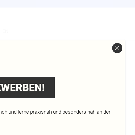
s
EN
BEWERBEN!
RAFIE
mdh und lerne praxisnah und besonders nah an der