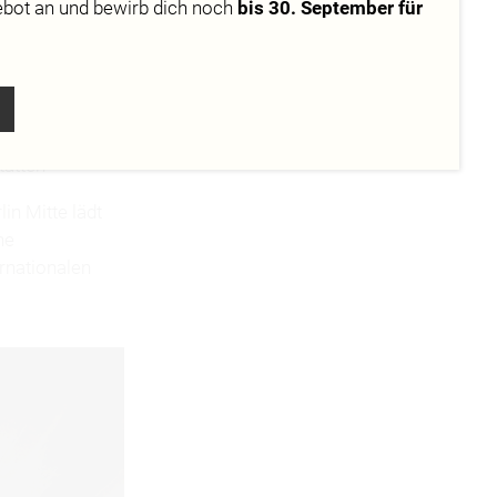
ebot
an und bewirb dich noch
bis 30. September für
 Dich im Format
tätten
n Mitte lädt
ne
rnationalen