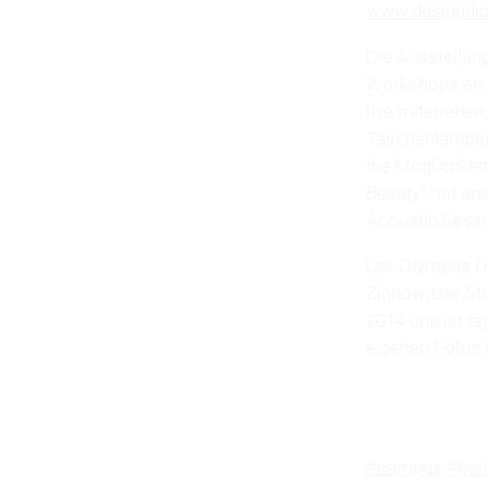
www.designdi
Die Ausstellun
Workshops an. 
live miterleben
Taschenlampen 
die Möglichkei
Beauty“ mit an
Acoustic Sessi
Der Olympus OM
Zinnowitzer Str
2014 und ist täg
eigenen Fotos 
#campus
#berl