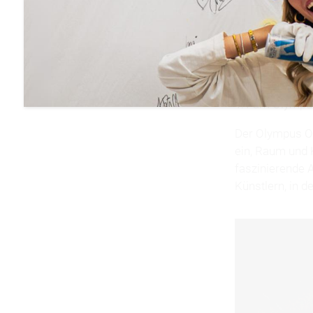
MD.H
Design Di
1:1 am Olympus
Der Olympus OM
ein, Raum und 
faszinierende 
Künstlern, in d