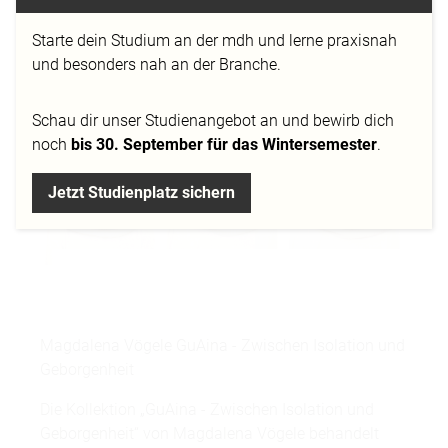
Sich am liebste ganz fest einwickeln in eine Decke
Starte dein Studium an der mdh und lerne praxisnah
und schlafen."*
und besonders nah an der Branche.
Schau dir
unser Studienangebot
an und bewirb dich
noch
bis 30. September für das Wintersemester
.
Jetzt Studienplatz sichern
Magdalena Vögele GuAina - Zwischen Isolation und
Geborgenheit
Die Kollektion „GuAina - Zwischen Isolation und
Geborgenheit“ von Magdalena Vögele behandelt