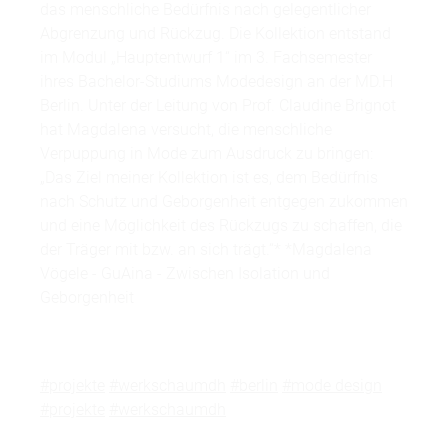
das menschliche Bedürfnis nach gelegentlicher
Abgrenzung und Rückzug. Die Kollektion entstand
im Modul „Hauptentwurf 1“ im 3. Fachsemester
ihres Bachelor-Studiums Modedesign an der MD.H
Berlin. Unter der Leitung von Prof. Claudine Brignot
hat Magdalena versucht, die menschliche
Verpuppung in Mode zum Ausdruck zu bringen:
„Das Ziel meiner Kollektion ist es, dem Bedürfnis
nach Schutz und Geborgenheit entgegen zukommen
und eine Möglichkeit des Rückzugs zu schaffen, die
der Träger mit bzw. an sich trägt.“* *Magdalena
Vögele - GuAina - Zwischen Isolation und
Geborgenheit
#projekte
#werkschaumdh
#berlin
#mode design
#projekte
#werkschaumdh