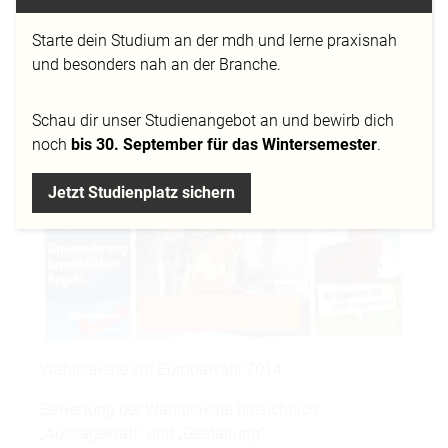
Linke und Piraten hinsichtlich der Kategorien
Starte dein Studium an der mdh und lerne praxisnah
„Aussagekraft“ und „Gestaltung“ vor.
und besonders nah an der Branche.
Schau dir
unser Studienangebot
an und bewirb dich
noch
bis 30. September für das Wintersemester
.
Jetzt Studienplatz sichern
Wahlplakate zur Europawahl 2014
Bewertung der Wahlplakate hinsichtlich
„Aussagekraft“ und „Gestaltung"