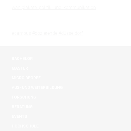
wahlplakate_politik_und_kommunikation
#campus
#dozierende
#düsseldorf
BACHELOR
MASTER
MICRO DEGREE
AUS- UND WEITERBILDUNG
FORSCHUNG
BERATUNG
EVENTS
HOCHSCHULE