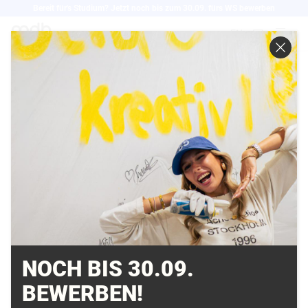
Direkt
Bereit für's Studium? Jetzt noch bis zum 30.09. fürs WS bewerben
zum
EN
Inhalt
WUNDERBARE
WERBEWELTEN ALS
INSZENIERUNG VON
EMOTIONEN
25.03.2014
NOCH BIS 30.09.
Eindrücke vom Deutschen Werbefilmpreis 2014 und
BEWERBEN!
zum Streitraum „Die große Verführung - oder: