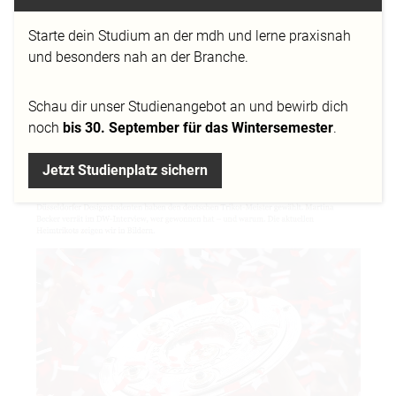
Ein Interview mit Prof. Martina Becker, Fachbereich
Modedesign der MD.H Düsseldorf in der Deutschen
Starte dein Studium an der mdh und lerne praxisnah
Welle. Zum Interview:
und besonders nah an der Branche.
http://www.dw.com/de/fu%C3%9Fball-bundesliga-
wer-hat-das-sch%C3%B6nste-trikot/a-18649532
Schau dir
unser Studienangebot
an und bewirb dich
noch
bis 30. September für das Wintersemester
.
Jetzt Studienplatz sichern