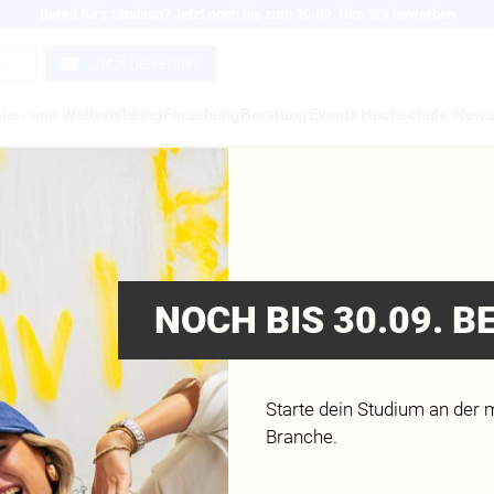
Bereit für's Studium? Jetzt noch bis zum 30.09. fürs WS bewerben
ern
Jetzt bewerben
us- und Weiterbildung
Forschung
Beratung
Events
Hochschule
New
LE KISTE
NOCH BIS 30.09. 
Starte dein Studium an der 
es, mittels des Kommunikationsobjektes ­›Mobile Kiste‹ zur Dia
Branche.
Münchner Stadtleben und dem bayerischen Landleben hinzuf
zu sensibilisieren.« Bachelorarbeit im
Fachbereich Mediade