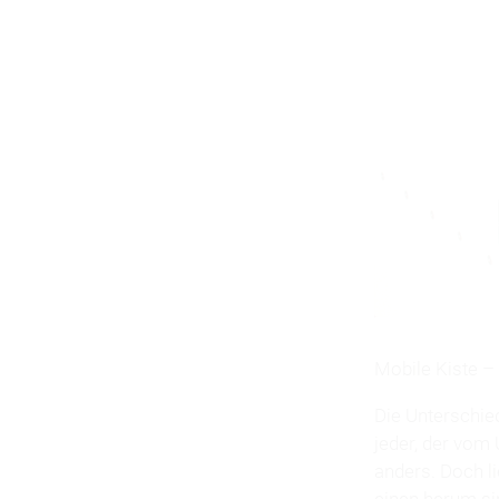
Mobile Kiste –
Die Unterschi
jeder, der vom 
anders. Doch l
einen herum sin