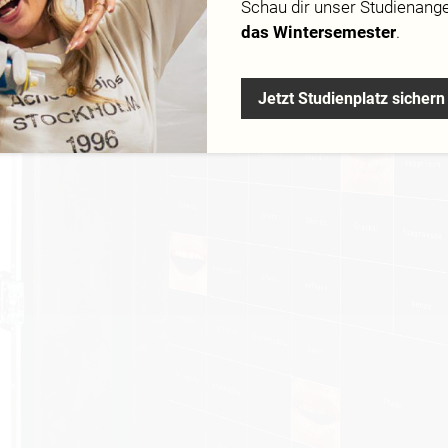
Schau dir
unser Studienang
hanie Vouilleme
Mentoren Tobias Wühr
Prof. Eduard Mitterm
das Wintersemester
.
Jetzt Studienplatz sichern