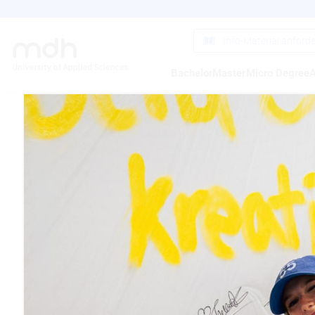
Direkt
zum
Inhalt
Info-Material anford
Bachelor
Master
Micro Degree
A
MOBI
30.03.2015
»Mein Ziel ist 
zwischen dem 
Publikum dafür 