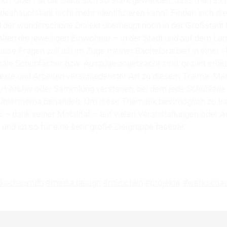
eshauptstadt nicht mehr identifizie­ren kann? Finden sich di
d der wunderschöne Dialekt überhaupt noch in der Großstad
lten die jeweiligen Einwohner – in der Stadt und auf dem Lan
Diese Fragen will ich im Zuge meiner Bachelorarbeit in einer 
tikale Schubfächer bzw. Auszüge angebracht sind, gezielt erläu
Texte und Arbeiten verschiedenster Art zu diesem Thema. Ma
 Art Archiv oder Sammlung verstehen, bei dem jede Schublade
nterthema behandelt. Um diese Thematik bestmöglich zu tra
v – dank seiner Mobilität – auf vielen Veranstaltungen oder 
und ist so für eine sehr große Zielgruppe fassbar.
rkschaumdh
#media design
#münchen
#projekte
#werkscha