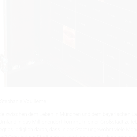
 Stephanie Vouilleme
ede zwischen dem Leben in München und dem bayerischen La
Umland in das Millionendorf kommt. In einer Großstadt zu leb
iegt es lediglich daran, dass in der Stadt ungewohnt viele M
d? Oder hat die Stadt sich so stark gewandelt, dass man sich 