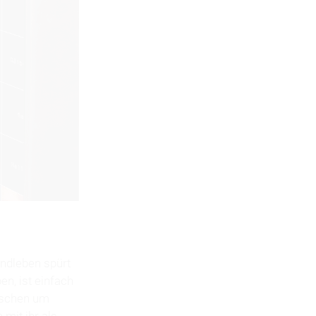
ndleben spürt
en, ist einfach
enschen um
mit ihr als ­