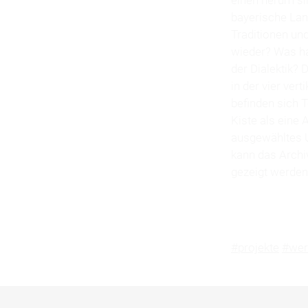
bayerische Land
Traditionen un
wieder? Was ha
der Dialektik? 
in der vier ver
befinden sich 
Kiste als eine
ausgewähltes U
kann das Archi
gezeigt werden 
#projekte
#we