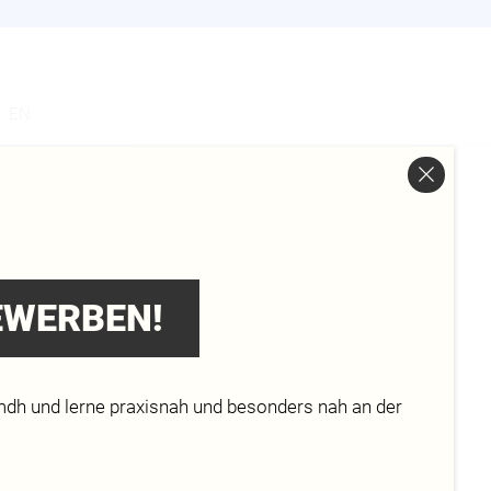
s
EN
BEWERBEN!
mdh und lerne praxisnah und besonders nah an der
lektik
ühren und das
sign
, 2015