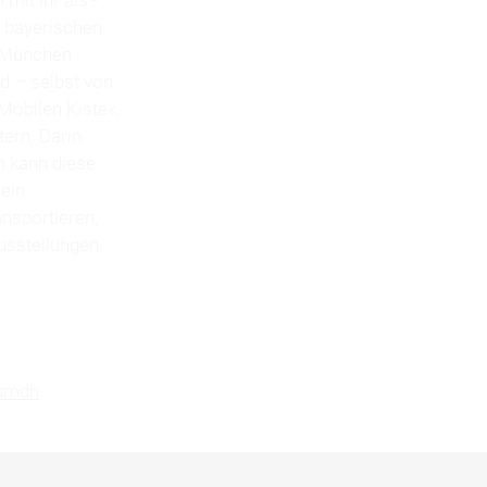
e bayerischen
t München
d – selbst von
»Mobilen Kiste«,
tern. Darin
n kann diese
 ein
nsportieren,
Ausstellungen
umdh