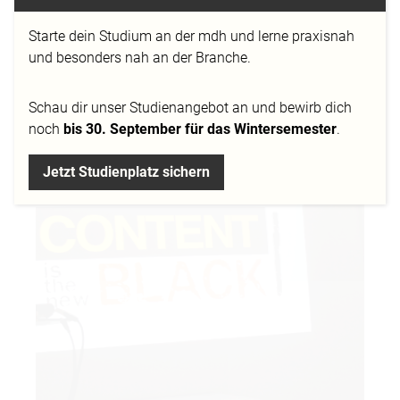
wir an der
Mediadesign Hochschule Düsseldorf
Starte dein Studium an der mdh und lerne praxisnah
einen spannenden und informativen Vortrag über
und besonders nah an der Branche.
die Relevanz vom Content einer Marke.
Schau dir
unser Studienangebot
an und bewirb dich
noch
bis 30. September für das Wintersemester
.
Jetzt Studienplatz sichern