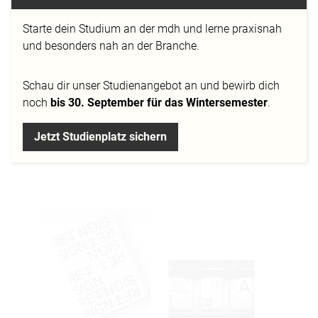
Bezug auf dessen Erkennbarkeit als Schriftzeichen
der abendländischen Schriftkultur erforscht werden.
Starte dein Studium an der mdh und lerne praxisnah
Wann tritt der Punkt, der »Nicht-Erkennbarkeit« einer
und besonders nah an der Branche.
Form als Schriftzeichen ein? Wie weit kann man die
Gewohnheiten des Betrachters im Bezug auf die
Schau dir
unser Studienangebot
an und bewirb dich
erlernte Darstellungsweise eines Schriftbildes
noch
bis 30. September für das Wintersemester
.
ausreizen, um ein Schriftzeichen als solches
unerkennbar zu machen? Wann tritt der Zeitpunkt
Jetzt Studienplatz sichern
der Trennung von erlernter Form und Funktion eines
Schriftzeichens ein?